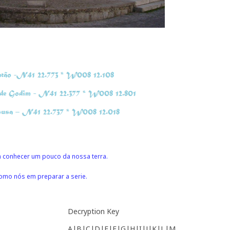
 conhecer um pouco da nossa terra.
omo nós em preparar a serie.
Decryption Key
A|B|C|D|E|F|G|H|I|J|K|L|M