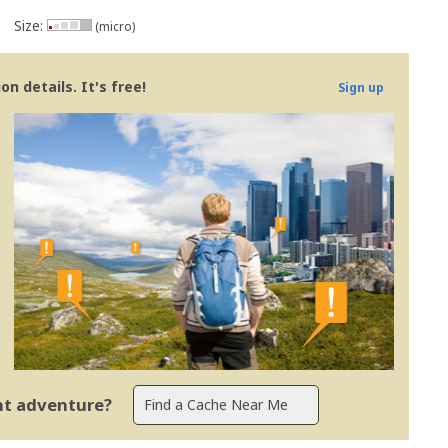
Size:
(micro)
n details. It's free!
Sign up
ent adventure?