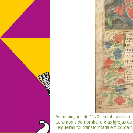
As Inquirições de 1220 englobavam na t
Caramos e de Pombeiro e as igrejas de 
Felgueiras foi transformada em comarca