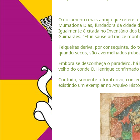
O documento mais antigo que refere a 
Mumadona Dias, fundadora da cidade de G
Igualmente é citada no Inventário dos b
Guimarães: "Et in sause ad radice montis 
Felgueiras deriva, por conseguinte, do t
quando secos, são avermelhados (rubea
Embora se desconheça o paradeiro, há h
velho do conde D. Henrique confirmado 
Contudo, somente o foral novo, conced
existindo um exemplar no Arquivo Histór