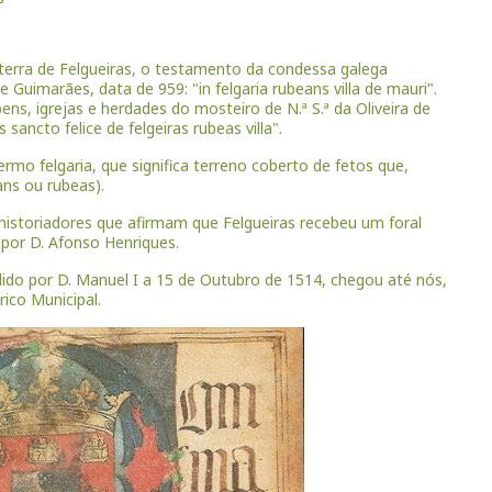
terra de Felgueiras, o testamento da condessa galega
uimarães, data de 959: "in felgaria rubeans villa de mauri".
ens, igrejas e herdades do mosteiro de N.ª S.ª da Oliveira de
sancto felice de felgeiras rubeas villa".
ermo felgaria, que significa terreno coberto de fetos que,
ns ou rubeas).
istoriadores que afirmam que Felgueiras recebeu um foral
por D. Afonso Henriques.
ido por D. Manuel I a 15 de Outubro de 1514, chegou até nós,
ico Municipal.