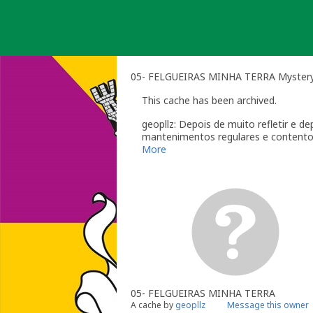
Skip
to
content
05- FELGUEIRAS MINHA TERRA Myster
This cache has been archived.
geopllz: Depois de muito refletir e 
mantenimentos regulares e contentor
entre outras, as caches nao resistem
More
Agradecemos a todos os visitantes a
05- FELGUEIRAS MINHA TERRA
A cache by
geopllz
Message this owner