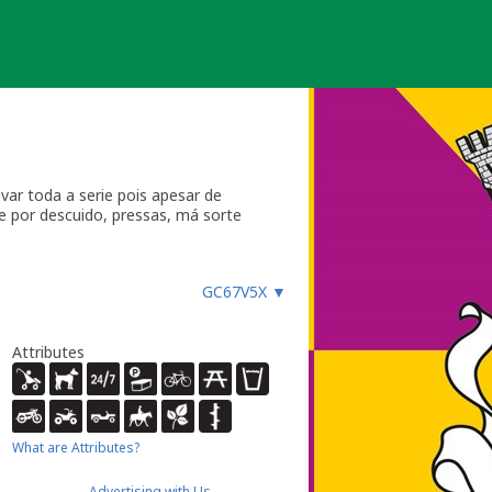
var toda a serie pois apesar de
e por descuido, pressas, má sorte
na de Felgueiras.
GC67V5X
▼
Attributes
What are Attributes?
Advertising with Us