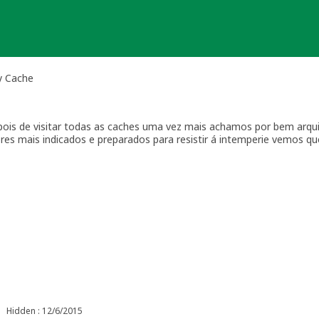
y Cache
depois de visitar todas as caches uma vez mais achamos por bem arqui
es mais indicados e preparados para resistir á intemperie vemos qu
.
 esta serie e desejamos que rapidamente se encha de caches esta zo
Hidden : 12/6/2015