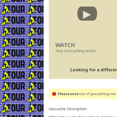
WATCH
How Geocaching Works
Looking for a differ
Please note
Use of geocaching.com s
Geocache Description: