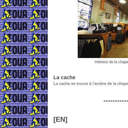
Intérieur de la cha
La cache
La cache se trouve à l’arrière de la chapel
----------
[EN]