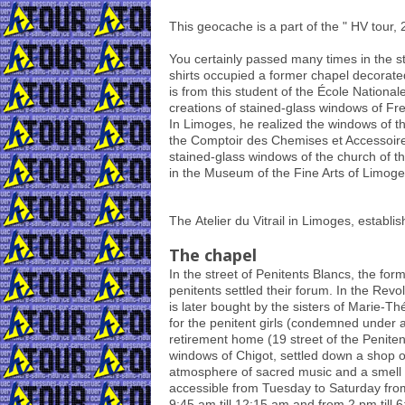
This geocache is a part of the " HV tour, 
You certainly passed many times in the st
shirts occupied a former chapel decorated
is from this student of the École Nationa
creations of stained-glass windows of F
In Limoges, he realized the windows of th
the Comptoir des Chemises et Accessoires 
stained-glass windows of the church of t
in the Museum of the Fine Arts of Limog
The Atelier du Vitrail in Limoges, establis
The chapel
In the street of Penitents Blancs, the fo
penitents settled their forum. In the Revol
is later bought by the sisters of Marie-T
for the penitent girls (condemned under a
retirement home (19 street of the Peniten
windows of Chigot, settled down a shop o
atmosphere of sacred music and a smell of
accessible from Tuesday to Saturday fro
9:45 am till 12:15 am and from 2 pm till 