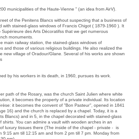
200 municipalities of the Haute-Vienne " (an idea from AirV).
reet of the Penitens Blancs without suspecting that a business of
 with stained-glass windows of Francis Chigot ( 1879-1960 ). It
le Supérieure des Arts Décoratifss that we get numerous
rench monuments.
e main railway station, the stained-glass windows of
and those of various religious buildings. He also realized the
he new village of Oradour/Glane. Several of his works are shown
es
hed by his workers in its death, in 1960, pursues its work.
rmer path of the Rosary, was the church Saint Julien where white
ution, it becomes the property of a private individual. Its location
hérèse: it becomes the convent of "Bon Pasteur", opened in 1841
ge 16) and the church is replaced by a chapel. Today, it is a
ts Blancs) and in 5, in the chapel decorated with stained-glass
f shirts. You can admire a vault with wooden arches in an
 luxury tissues there (The inside of the chapel - private - is
m 9:15 am till 12:15 am and from 2 pm till 7 pm. Monday from
6:30 pm).