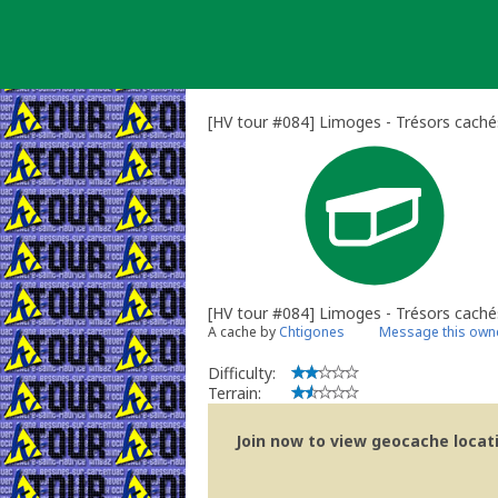
Skip
to
content
[HV tour #084] Limoges - Trésors caché
[HV tour #084] Limoges - Trésors caché
A cache by
Chtigones
Message this own
Difficulty:
Terrain:
Join now to view geocache locatio