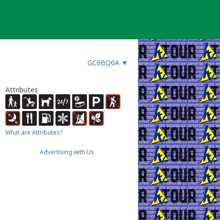
GC6BQ0A
▼
Attributes
What are Attributes?
Advertising with Us