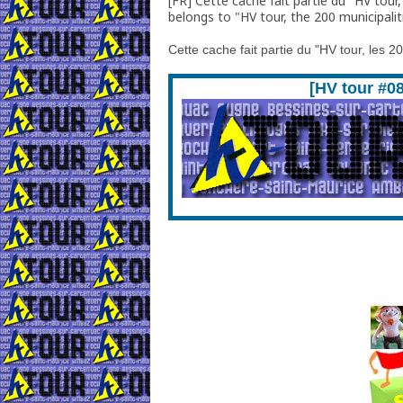
[FR] Cette cache fait partie du "HV tou
belongs to "HV tour, the 200 municipali
Cette cache fait partie du "HV tour, les
[HV tour #0