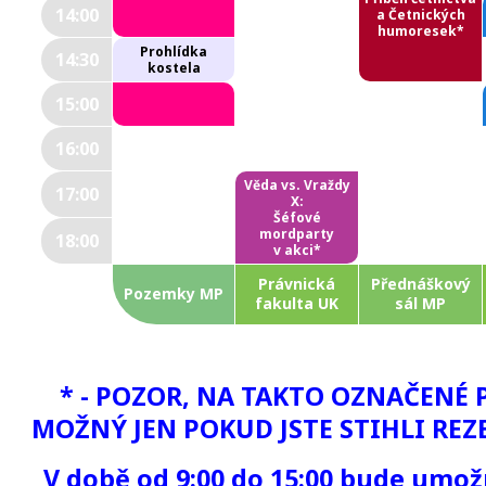
14:00
a Četnických
humoresek*
Prohlídka
14:30
kostela
15:00
16:00
Věda vs. Vraždy
17:00
X:
Šéfové
mordparty
18:00
v akci*
Právnická
Přednáškový
Pozemky MP
fakulta UK
sál MP
* - POZOR, NA TAKTO OZNAČENÉ 
MOŽNÝ JEN POKUD JSTE STIHLI REZE
V době od 9:00 do 15:00 bude umož