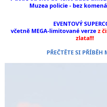
Muzea policie - bez komen
EVENTOVÝ SUPERC
včetně MEGA-limitované verze
z č
zlata!!!
PŘEČTĚTE SI PŘÍBĚH