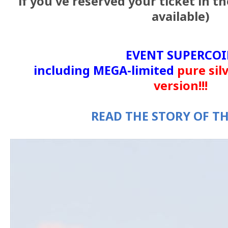
if you've reserved your ticket in t
available)
EVENT SUPERCO
including MEGA-limited
pure sil
version!!!
READ THE STORY OF T