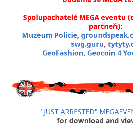
Spolupachatelé MEGA eventu (d
partneři):
Muzeum Policie
,
groundspeak.
swg.guru
,
tytyty.
GeoFashion
,
Geocoin 4 Yo
"JUST ARRESTED" MEGAEV
for download and view