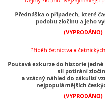
Dějiny zločinu: Nejzajímavější p
Přednáška o případech, které čas
podobu zločinu a jeho vy
(VYPRODÁNO)
Příběh četnictva a četnický
Poutavá exkurze do historie jedné
sil potírání zloči
a vzácný náhled do zákulisí v
nejpopulárnějších českýc
(VYPRODÁNO)