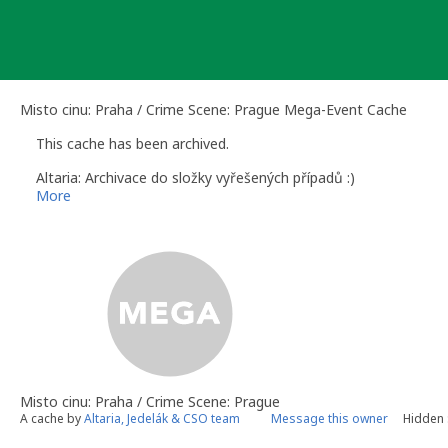
Skip
to
content
Misto cinu: Praha / Crime Scene: Prague Mega-Event Cache
This cache has been archived.
Altaria: Archivace do složky vyřešených případů :)
More
Misto cinu: Praha / Crime Scene: Prague
A cache by
Altaria, Jedelák & CSO team
Message this owner
Hidden 