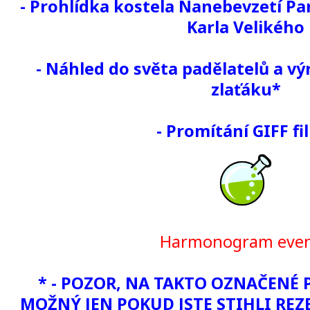
- Prohlídka kostela Nanebevzetí Pa
Karla Velikého
- Náhled do světa padělatelů a v
zlaťáku*
- Promítání GIFF f
Harmonogram eve
* - POZOR, NA TAKTO OZNAČENÉ 
MOŽNÝ JEN POKUD JSTE STIHLI REZE