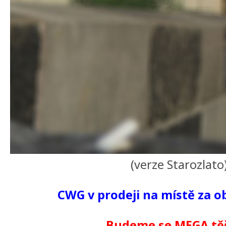
(verze Starozlato
CWG v prodeji na místě za o
Budeme se MEGA těši