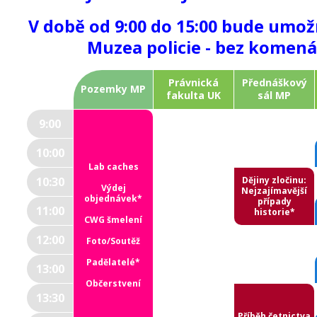
V době od 9:00 do 15:00 bude umož
Muzea policie - bez komen
Právnická
Přednáškový
Pozemky MP
fakulta UK
sál MP
9:00
10:00
Lab caches
10:30
Dějiny zločinu:
Výdej
Nejzajímavější
objednávek*
případy
11:00
historie*
CWG šmelení
12:00
Foto/Soutěž
Padělatelé*
13:00
Občerstvení
13:30
Příběh četnictva