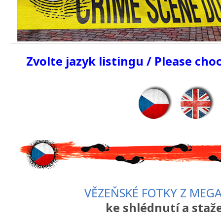
Zvolte jazyk listingu / Please ch
VĚZEŇSKÉ FOTKY Z MEG
ke shlédnutí a staže