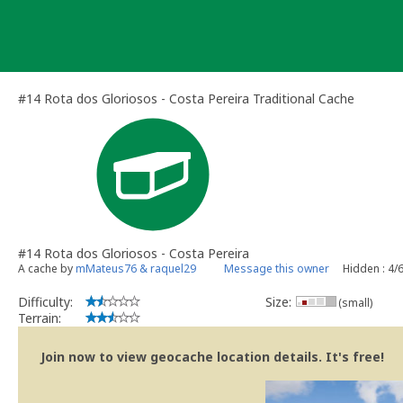
Skip
to
content
#14 Rota dos Gloriosos - Costa Pereira Traditional Cache
#14 Rota dos Gloriosos - Costa Pereira
A cache by
mMateus76 & raquel29
Message this owner
Hidden : 4/
Difficulty:
Size:
(small)
Terrain:
Join now to view geocache location details. It's free!