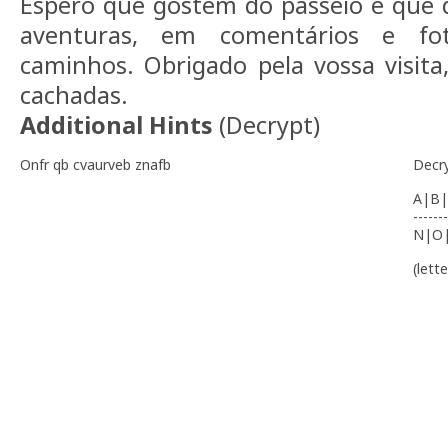
Espero que gostem do passeio e que 
aventuras, em comentários e fot
caminhos. Obrigado pela vossa visita,
cachadas.
Additional Hints
(
Decrypt
)
Onfr qb cvaurveb znafb
Decr
A|B|
-------
N|O
(lett