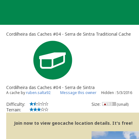
Skip
to
content
Cordilheira das Caches #04 - Serra de Sintra Traditional Cache
Cordilheira das Caches #04 - Serra de Sintra
A cache by
ruben.salta92
Message this owner
Hidden : 5/3/2016
Difficulty:
Size:
(small)
Terrain:
Join now to view geocache location details. It's free!