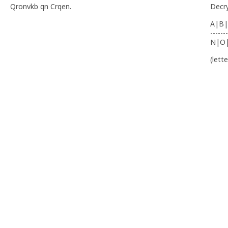
Qronvkb qn Crqen.
Decr
A|B|
-------
N|O
(lett