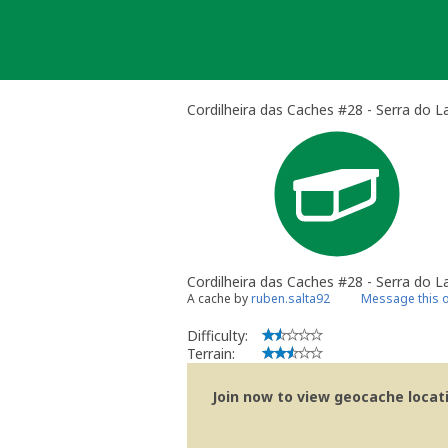
Skip
to
content
Cordilheira das Caches #28 - Serra do L
Cordilheira das Caches #28 - Serra do 
A cache by
ruben.salta92
Message this 
Difficulty:
Terrain:
Join now to view geocache locatio