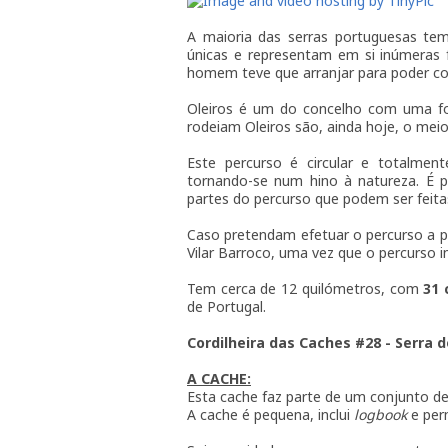
A maioria das serras portuguesas te
únicas e representam em si inúmeras 
homem teve que arranjar para poder coa
Oleiros é um do concelho com uma fo
rodeiam Oleiros são, ainda hoje, o meio
Este percurso é circular e totalme
tornando-se num hino à natureza. É p
partes do percurso que podem ser feitas
Caso pretendam efetuar o percurso a pé,
Vilar Barroco, uma vez que o percurso i
Tem cerca de 12 quilómetros, com
31 
de Portugal.
Cordilheira das Caches #28 - Serra 
A CACHE:
Esta cache faz parte de um conjunto de
A cache é pequena, inclui
logbook
e perm