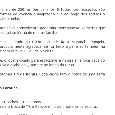
m mais de 250 milhões de anos. E todas, sem exceção, são
formas de vivência e adaptação que ao longo dos séculos o
bitar nelas.
rmidável e envolvente geografia montanhosa. As serras que
 de subsistência de muitas famílias.
nte enquadrado na GR38 - Grande Rota Muradal - Pangeia,
articularmente agradável se for feito a pé, mas também há
 com veículo TT ou de bicicleta.
 o local indicado para estacionar a viatura é na localidade do
nicia e acaba aqui, sempre ao longo da GR38.
caches + 1 de bónus
. Cada cache tem o nome de uma serra
do Larouco
 31 caches + 1 de bónus.
ite a troca de TB e Geocoins. Levem material de escrita.