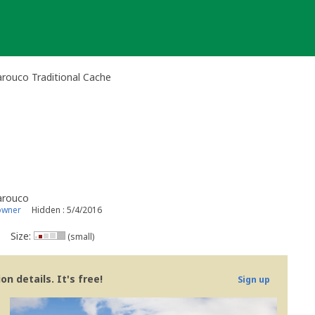
arouco Traditional Cache
Larouco
owner
Hidden : 5/4/2016
Size:
(small)
n details. It's free!
Sign up