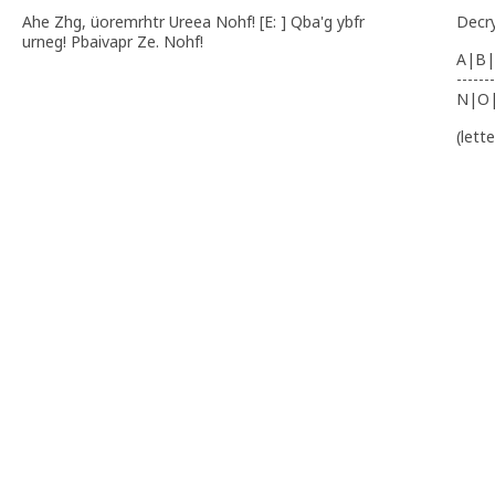
Ahe Zhg, üoremrhtr Ureea Nohf! [E: ] Qba'g ybfr
Decr
urneg! Pbaivapr Ze. Nohf!
A|B|
-------
N|O
(lett