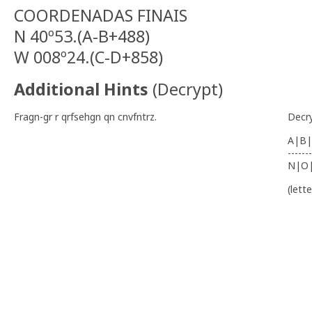
COORDENADAS FINAIS
N 40º53.(A-B+488)
W 008º24.(C-D+858)
Additional Hints
(
Decrypt
)
Fragn-gr r qrfsehgn qn cnvfntrz.
Decr
A|B|
-------
N|O
(lett