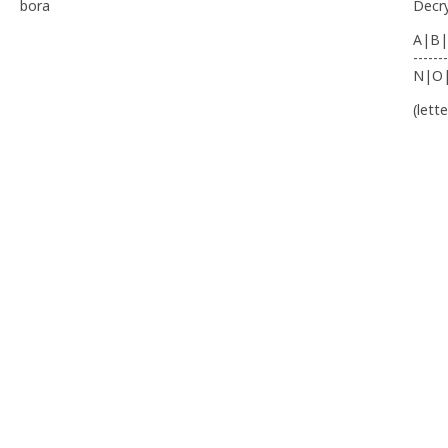
bora
Decr
A|B|
-------
N|O
(lett