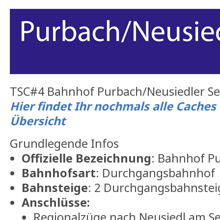
TSC#4 Bahnhof Purbach/Neusiedler S
Hier findet Ihr nochmals alle Caches
Übersicht
Grundlegende Infos
Offizielle Bezeichnung
: Bahnhof P
Bahnhofsart
: Durchgangsbahnhof
Bahnsteige
: 2 Durchgangsbahnstei
Anschlüsse:
Regionalzüge nach Neusiedl am Se