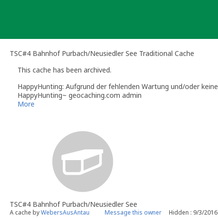
Skip
to
content
TSC#4 Bahnhof Purbach/Neusiedler See Traditional Cache
This cache has been archived.
HappyHunting: Aufgrund der fehlenden Wartung und/oder keiner 
HappyHunting~ geocaching.com admin
More
TSC#4 Bahnhof Purbach/Neusiedler See
A cache by
WebersAusAntau
Message this owner
Hidden : 9/3/2016