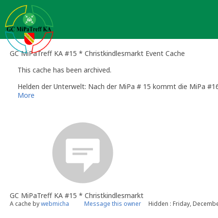
Skip
to
content
GC MiPaTreff KA #15 * Christkindlesmarkt Event Cache
This cache has been archived.
Helden der Unterwelt: Nach der MiPa # 15 kommt die MiPa #16 
More
GC MiPaTreff KA #15 * Christkindlesmarkt
A cache by
webmicha
Message this owner
Hidden : Friday, Decembe