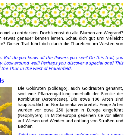
 so viel zu entdecken. Doch kennst du alle Blumen am Wegrand?
n etwas genauer kennen lernen. Schau dich gut um! Vielleicht
r? Dieser Trail führt dich durch die Thurebene im Westen von
. But do you know all the flowers you see? On this trail, you
y. Look around well! Perhaps you discover a special one? This
 the Thur in the west of Frauenfeld.
ds
Die Goldruten (Solidago), auch Goldrauten genannt,
sind eine Pflanzengattung innerhalb der Familie der
Korbblütler (Asteraceae). Die etwa 100 Arten sind
hauptsächlich in Nordamerika verbreitet. Einige Arten
wurden vor etwa 250 Jahren in Europa eingeführt
(Neophyten). In Mitteleuropa gedeihen sie vor allem
auf Wiesen und Weiden und entlang von Straßen und
Bächen.
Solidago, commonly called goldenrods, is a genus