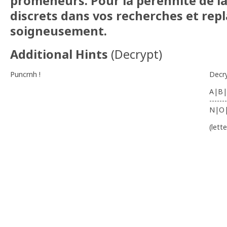
promeneurs. Pour la pérennité de la
discrets dans vos recherches et rep
soigneusement.
Additional Hints
(
Decrypt
)
Puncrnh !
Decr
A|B|
-------
N|O
(lett