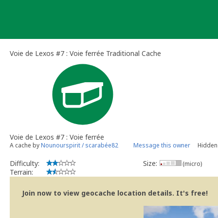
Skip
to
content
Voie de Lexos #7 : Voie ferrée Traditional Cache
Voie de Lexos #7 : Voie ferrée
A cache by
Nounourspirit / scarabée82
Message this owner
Hidden 
Difficulty:
Size:
(micro)
Terrain:
Join now to view geocache location details. It's free!