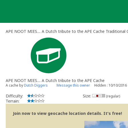
Skip
to
content
APE NOOT MIES.... A Dutch tribute to the APE Cache Traditional
APE NOOT MIES.... A Dutch tribute to the APE Cache
A cache by
Dutch Diggers
Message this owner
Hidden : 10/10/2016
Difficulty:
Size:
(regular)
Terrain:
Join now to view geocache location details. It's free!