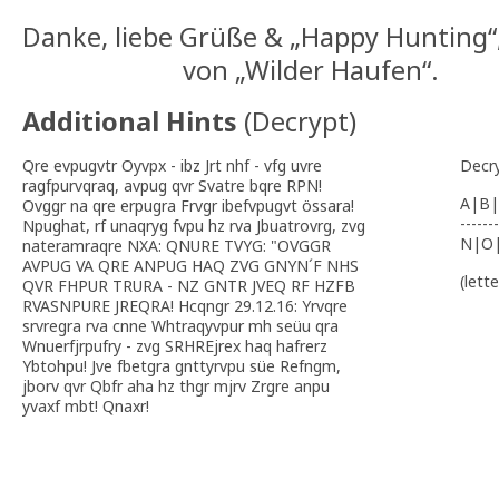
Danke, liebe Grüße & „Happy Hunting“
von „Wilder Haufen“.
Additional Hints
(
Decrypt
)
Qre evpugvtr Oyvpx - ibz Jrt nhf - vfg uvre
Decr
ragfpurvqraq, avpug qvr Svatre bqre RPN!
A|B|
Ovggr na qre erpugra Frvgr ibefvpugvt össara!
-------
Npughat, rf unaqryg fvpu hz rva Jbuatrovrg, zvg
N|O
nateramraqre NXA: QNURE TVYG: "OVGGR
AVPUG VA QRE ANPUG HAQ ZVG GNYN´F NHS
(lett
QVR FHPUR TRURA - NZ GNTR JVEQ RF HZFB
RVASNPURE JREQRA! Hcqngr 29.12.16: Yrvqre
srvregra rva cnne Whtraqyvpur mh seüu qra
Wnuerfjrpufry - zvg SRHREjrex haq hafrerz
Ybtohpu! Jve fbetgra gnttyrvpu süe Refngm,
jborv qvr Qbfr aha hz thgr mjrv Zrgre anpu
yvaxf mbt! Qnaxr!