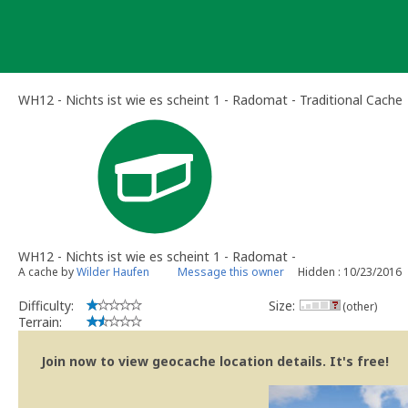
Skip
to
content
WH12 - Nichts ist wie es scheint 1 - Radomat - Traditional Cache
WH12 - Nichts ist wie es scheint 1 - Radomat -
A cache by
Wilder Haufen
Message this owner
Hidden : 10/23/2016
Difficulty:
Size:
(other)
Terrain:
Join now to view geocache location details. It's free!