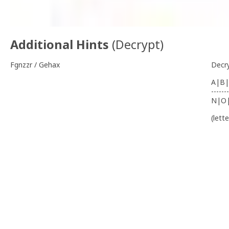
Additional Hints
(
Decrypt
)
Fgnzzr / Gehax
Decr
A|B|
-------
N|O
(lett