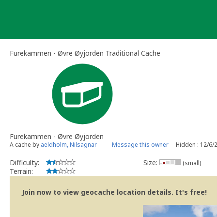
Skip
to
content
Furekammen - Øvre Øyjorden Traditional Cache
Furekammen - Øvre Øyjorden
A cache by
aeldholm, Nilsagnar
Message this owner
Hidden : 12/6/
Difficulty:
Size:
(small)
Terrain:
Join now to view geocache location details. It's free!