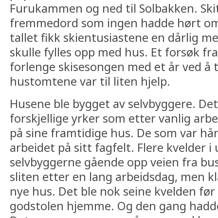
Furukammen og ned til Solbakken. Skit
fremmedord som ingen hadde hørt om. 
tallet fikk skientusiastene en dårlig m
skulle fylles opp med hus. Et forsøk fr
forlenge skisesongen med et år ved å 
hustomtene var til liten hjelp.
Husene ble bygget av selvbyggere. Det
forskjellige yrker som etter vanlig arb
på sine framtidige hus. De som var hå
arbeidet på sitt fagfelt. Flere kvelder 
selvbyggerne gående opp veien fra bus
sliten etter en lang arbeidsdag, men kla
nye hus. Det ble nok seine kvelden før 
godstolen hjemme. Og den gang hadde 