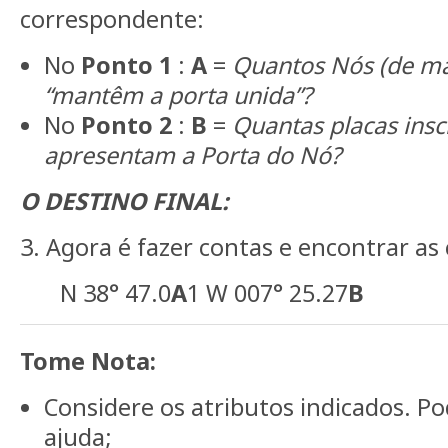
correspondente:
No
Ponto 1
:
A
=
Quantos Nós (de m
“mantêm a porta unida”?
No
Ponto 2
:
B
=
Quantas placas insc
apresentam a Porta do Nó?
O DESTINO FINAL:
3. Agora é fazer contas e encontrar as
N 38° 47.0
A
1 W 007° 25.27
B
Tome Nota:
Considere os atributos indicados. 
ajuda;