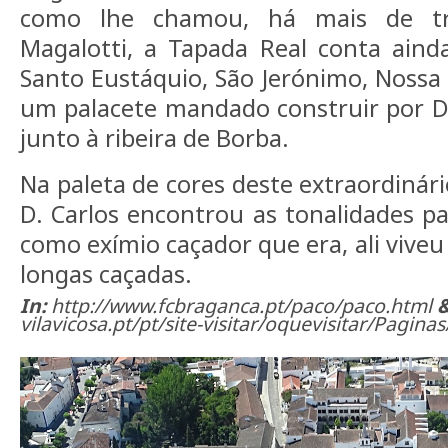
como lhe chamou, há mais de trê
Magalotti, a Tapada Real conta aind
Santo Eustáquio, São Jerónimo, Nossa
um palacete mandado construir por D.
junto à ribeira de Borba.
Na paleta de cores deste extraordinári
D. Carlos encontrou as tonalidades pa
como exímio caçador que era, ali viv
longas caçadas.
In:
http://www.fcbraganca.pt/paco/paco.html
vilavicosa.pt/pt/site-visitar/oquevisitar/Pagina