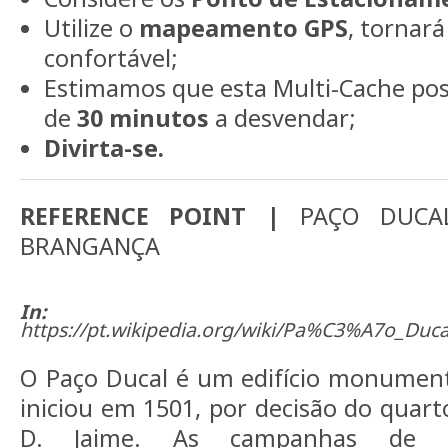
Utilize o
mapeamento GPS
, tornará
confortável;
Estimamos que esta Multi-Cache po
de
30 minutos
a desvendar;
Divirta-se.
REFERENCE POINT |
PAÇO DUCAL
BRANGANÇA
In:
https://pt.wikipedia.org/wiki/Pa%C3%A7o_Duc
O Paço Ducal é um edifício monument
iniciou em 1501, por decisão do quar
D. Jaime. As campanhas de e