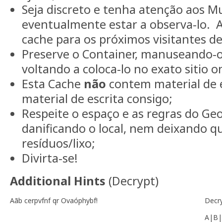
Seja discreto e tenha atenção aos M
eventualmente estar a observa-lo.
cache para os próximos visitantes d
Preserve o Container, manuseando-
voltando a coloca-lo no exato sitio 
Esta Cache
não
contem material de e
material de escrita consigo;
Respeite o espaço e as regras do Ge
danificando o local, nem deixando q
resíduos/lixo;
Divirta-se!
Additional Hints
(
Decrypt
)
Aãb cerpvfnf qr Ovaóphybf!
Decr
A|B|