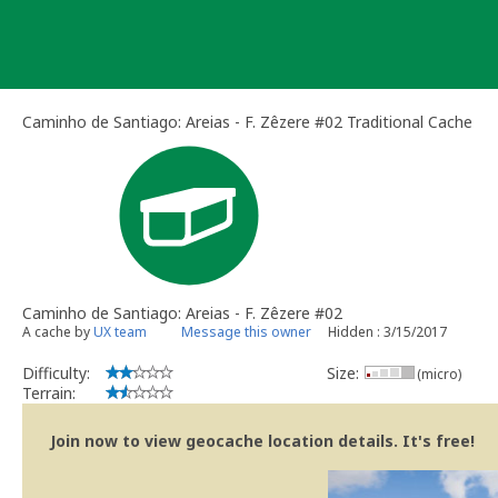
Skip
to
content
Caminho de Santiago: Areias - F. Zêzere #02 Traditional Cache
Caminho de Santiago: Areias - F. Zêzere #02
A cache by
UX team
Message this owner
Hidden : 3/15/2017
Difficulty:
Size:
(micro)
Terrain:
Join now to view geocache location details. It's free!