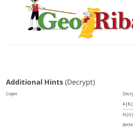
Additional Hints
(
Decrypt
)
Crqen
Decr
A|B|
-------
N|O
(lett