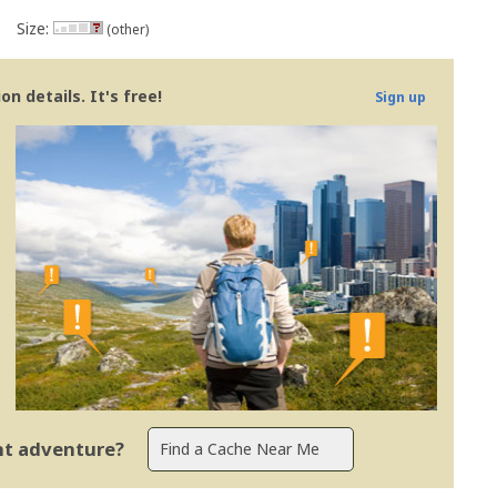
Size:
(other)
n details. It's free!
Sign up
ent adventure?