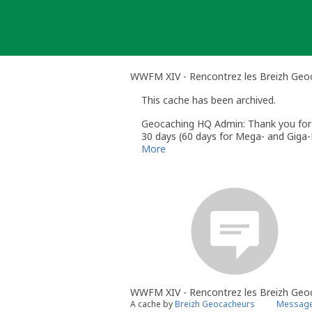
Skip
to
content
WWFM XIV - Rencontrez les Breizh Geoc
This cache has been archived.
Geocaching HQ Admin: Thank you for h
30 days (60 days for Mega- and Giga-E
More
WWFM XIV - Rencontrez les Breizh Geoc
A cache by
Breizh Geocacheurs
Message