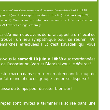
autres administrateurs membres du conseil d'administration)
. Arlok78
 myanthol (secrétaire), geotrouvetout-bzh, c2ic (président), agtltn29,
 adjoint). Manque sur la photo mais élus au conseil d'administration,
e29, kavadell et legouesfamily.
es d'Armor nous avons donc fait appel à un "local de
s trouver un lieu sympathique pour se réunir ! Un
marches effectuées ! Et c'est kavadell qui vous
z-vous le
samedi 10 juin à 18h59
aux coordonnées
 de l'association (Vert et Blanc) si vous le désirez !
reste chacun dans son coin en attendant le coup de
ur faire une photo de groupe ... et on se disperse !
i laisse du temps pour discuter bien sûr !
êpes sont invités à terminer la soirée dans une