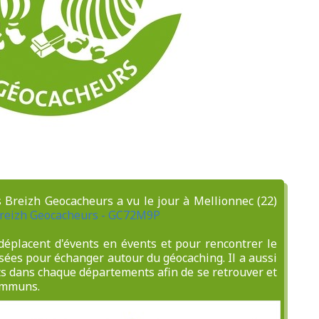
es Breizh Geocacheurs a vu le jour à Mellionnec (22)
Breizh Geocacheurs - GC72M9P
déplacent d'évents en évents et pour rencontrer le
es pour échanger autour du géocaching. Il a aussi
ts dans chaque départements afin de se retrouver et
communs.