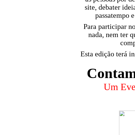
site, debater ide
passatempo e 
Para participar n
nada, nem ter q
comp
Esta edição terá i
Contamo
Um Even