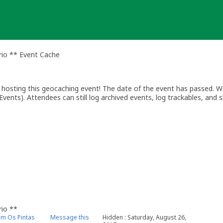
rio ** Event Cache
osting this geocaching event! The date of the event has passed. We
vents). Attendees can still log archived events, log trackables, and s
rio **
am Os Pintas
Message this
Hidden : Saturday, August 26,