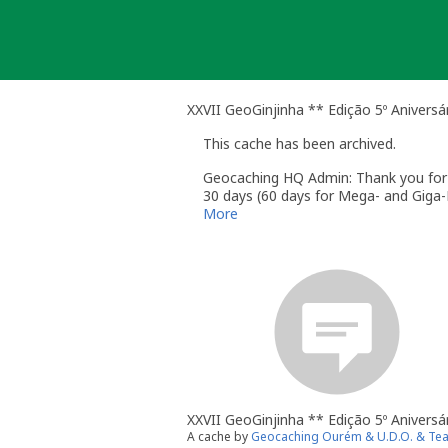
Skip
to
content
XXVII GeoGinjinha ** Edição 5º Aniversá
This cache has been archived.
Geocaching HQ Admin: Thank you for h
30 days (60 days for Mega- and Giga-E
More
XXVII GeoGinjinha ** Edição 5º Aniversá
A cache by
Geocaching Ourém & U.D.O. & Te