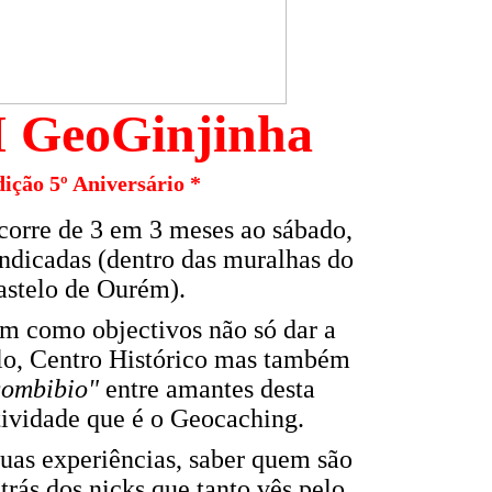
 GeoGinjinha
dição 5º Aniversário *
orre de 3 em 3 meses ao sábado,
ndicadas (dentro das muralhas do
astelo de Ourém).
em como objectivos não só dar a
lo, Centro Histórico mas também
combibio"
entre amantes desta
tividade que é o Geocaching.
tuas experiências, saber quem são
trás dos nicks que tanto vês pelo