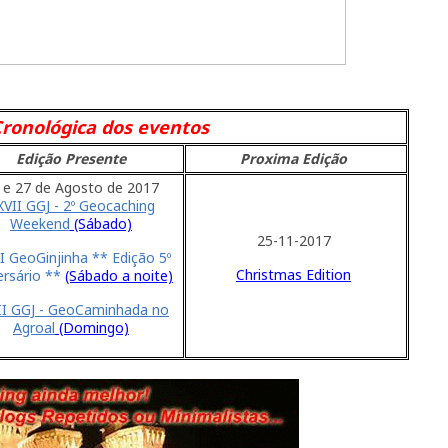
Cronológica dos eventos
Edição Presente
Proxima Edição
 e 27 de Agosto de 2017
XVII GGJ - 2º Geocaching
Weekend
(Sábado)
25-11-2017
I GeoGinjinha ** Edição 5º
Christmas Edition
ersário **
(Sábado a noite)
II GGJ - GeoCaminhada no
Agroal
(Domingo)