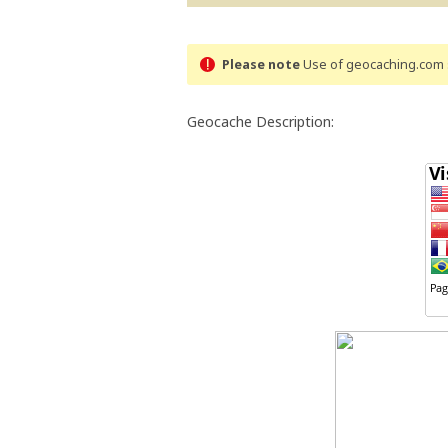
Please note
Use of geocaching.com s
Geocache Description: