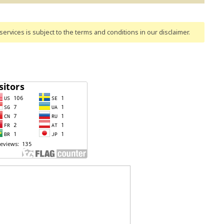
ervices is subject to the terms and conditions
in our disclaimer
.