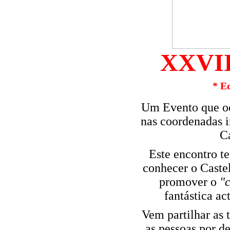
XXVII
* E
Um Evento que oc
nas coordenadas i
C
Este encontro t
conhecer o Caste
promover o
"
fantástica ac
Vem partilhar as 
as pessoas por de