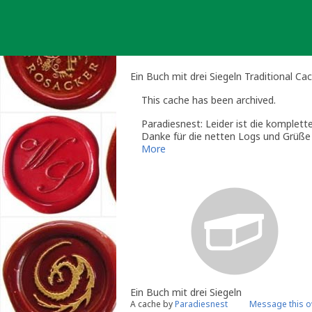
Skip
to
content
Ein Buch mit drei Siegeln Traditional Ca
This cache has been archived.
Paradiesnest: Leider ist die komplette
Danke für die netten Logs und Grüß
More
Ein Buch mit drei Siegeln
A cache by
Paradiesnest
Message this 