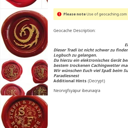
Please note
Use of geocaching.com s
Geocache Description:
E
Dieser Tradi ist nicht schwer zu find
Logbuch zu gelangen.
Da hierzu ein elektronisches Gerät be
bestem trockenen Cachingwetter mac
Wir wünschen Euch viel Spaß beim S
Paradiesnest
Additional Hints
(
Decrypt
)
Neorvgfsyäpur ibeunaqra