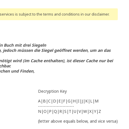
ervices is subject to the terms and conditions
in our disclaimer
.
in Buch mit drei Siegeln
en, jedoch müssen die Siegel geöffnet werden, um an das
nötigt wird (im Cache enthalten), ist dieser Cache nur bei
hbar.
uchen und Finden,
Decryption Key
A|B|C|D|E|F|G|H|I|J|K|L|M
-------------------------
N|O|P|Q|R|S|T|U|V|W|X|Y|Z
(letter above equals below, and vice versa)