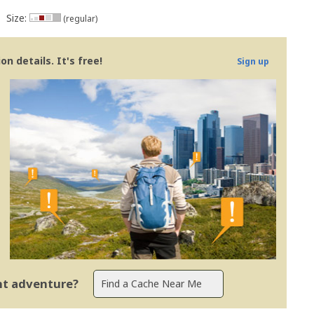
Size:
(regular)
n details. It's free!
Sign up
ent adventure?