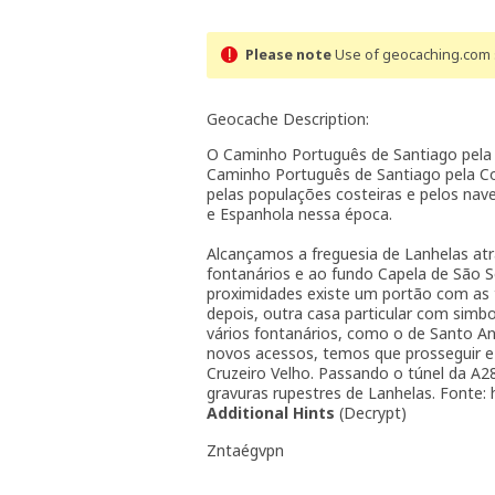
Please note
Use of geocaching.com s
Geocache Description:
O Caminho Português de Santiago pela 
Caminho Português de Santiago pela Cos
pelas populações costeiras e pelos n
e Espanhola nessa época.
Alcançamos a freguesia de Lanhelas at
fontanários e ao fundo Capela de São S
proximidades existe um portão com as t
depois, outra casa particular com simbol
vários fontanários, como o de Santo A
novos acessos, temos que prosseguir e 
Cruzeiro Velho. Passando o túnel da A
gravuras rupestres de Lanhelas. Fonte:
Additional Hints
(
Decrypt
)
Zntaégvpn