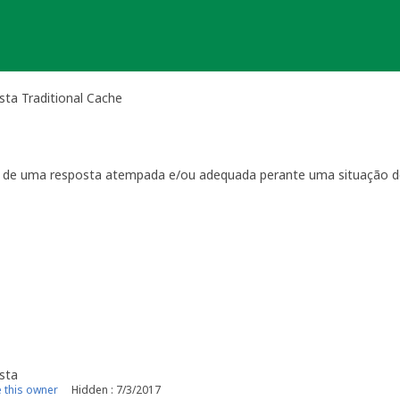
ta Traditional Cache
ta de uma resposta atempada e/ou adequada perante uma situação d
ientação
que regulam a manutenção das geocaches:
por visitas à localização física.
casionais à sua geocache para assegurar que está tudo em ordem p
ma com a geocache (desaparecimento, estrago, humidade/infiltraçõ
ive temporariamente a sua geocache para que os outros saibam q
o o problema. É-lhe concedido um período razoável de tempo -
ger
o da sua geocache. Se a geocache não estiver a receber a manutenç
r um longo período de tempo, poderemos arquivar a página da ge
e por favor recolha-o a fim de evitar que se torne lixo (geolitt
 falta de manutenção a sua geocache não poderá ser desarquivada.
sta
e manutenção.
this owner
Hidden : 7/3/2017