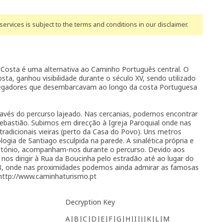
ervices is subject to the terms and conditions
in our disclaimer
.
Costa é uma alternativa ao Caminho Português central. O
ta, ganhou visibilidade durante o século XV, sendo utilizado
avegadores que desembarcavam ao longo da costa Portuguesa
ravés do percurso lajeado. Nas cercanias, podemos encontrar
ebastião. Subimos em direcção à Igreja Paroquial onde nas
radicionais vieiras (perto da Casa do Povo). Uns metros
ogia de Santiago esculpida na parede. A sinalética própria e
ntónio, acompanham-nos durante o percurso. Devido aos
nos dirigir à Rua da Boucinha pelo estradão até ao lugar do
28, onde nas proximidades podemos ainda admirar as famosas
 http://www.caminhaturismo.pt
Decryption Key
A|B|C|D|E|F|G|H|I|J|K|L|M