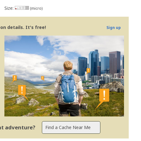
Size:
(micro)
n details. It's free!
Sign up
ent adventure?