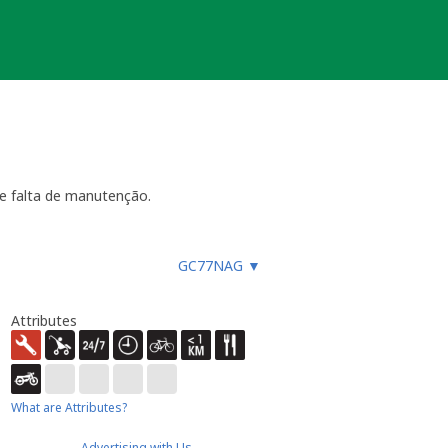
e falta de manutenção.
GC77NAG
▼
ara funcionar, especialmente
es, etc.), ou faz um registo
ue não devem procurar a
Attributes
almente até 4 semanas
- dentro
ão necessária ou estiver
ocache.
er).
What are Attributes?
 Caso submeta uma nova será tido em
Advertising with Us