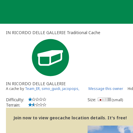
Skip
to
content
IN RICORDO DELLE GALLERIE Traditional Cache
IN RICORDO DELLE GALLERIE
A cache by
Team_ER, simo_guidi, jacopops,
Message this owner
Hid
Difficulty:
Size:
(small)
Terrain:
Join now to view geocache location details. It's free!