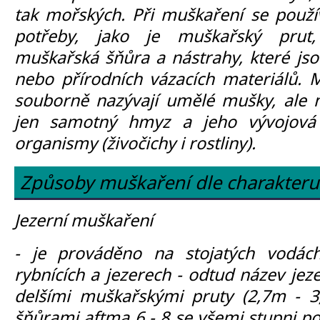
tak mořských. Při muškaření se použív
potřeby, jako je muškařský prut,
muškařská šňůra a nástrahy, které js
nebo přírodních vázacích materiálů. 
souborně nazývají umělé mušky, ale
jen samotný hmyz a jeho vývojová s
organismy (živočichy i rostliny).
Způsoby muškaření dle charakteru
Jezerní muškaření
- je prováděno na stojatých vodách,
rybnících a jezerech - odtud název jeze
delšími muškařskými pruty (2,7m - 
šňůrami aftma 6 - 8 se všemi stupni po