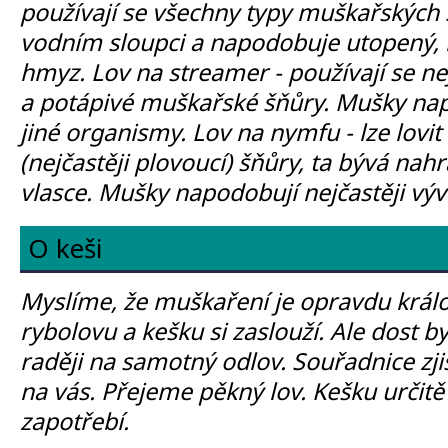
používají se všechny typy muškařských 
vodním sloupci a napodobuje utopený, 
hmyz. Lov na streamer - používají se nej
a potápivé muškařské šňůry. Mušky na
jiné organismy. Lov na nymfu - lze lovi
(nejčastěji plovoucí) šňůry, ta bývá na
vlasce. Mušky napodobují nejčastěji vý
O keši
Myslíme, že muškaření je opravdu králo
rybolovu a kešku si zaslouží. Ale dost b
raději na samotný odlov. Souřadnice zjist
na vás. Přejeme pěkný lov. Kešku určitě 
zapotřebí.