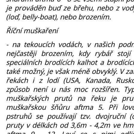
je prováděn buď ze břehu, nebo z vody
(loď, belly-boat), nebo brozením.
Říční muškaření
- na tekoucích vodách, v našich pod
nejčastěji brozením, kdy rybář stoj
speciálních brodících kalhot a brodící
také možný, je však méně obvyklý. V zah
řekách i z lodí (USA, Kanada, Rusko
způsob není u nás moc rozšířen. Typ
muškařských prutů na řeku je pr
muškařskou šňůru aftma 5. Při lov
pstruhů se používají tzv. dvojruční 
pruty v délkách od 3,6m - 4,2m ve hmo
aftma 9 - 12. Loví se s nimi odli