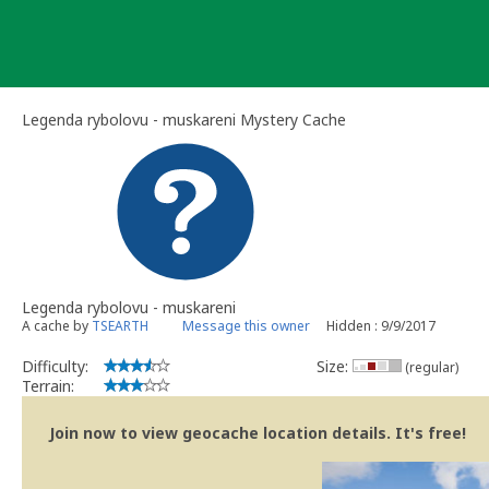
Skip
to
content
Legenda rybolovu - muskareni Mystery Cache
Legenda rybolovu - muskareni
A cache by
TSEARTH
Message this owner
Hidden : 9/9/2017
Difficulty:
Size:
(regular)
Terrain:
Join now to view geocache location details. It's free!