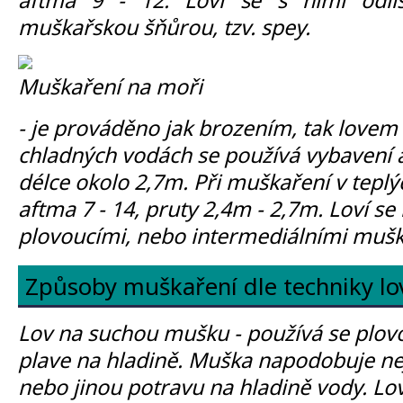
muškařskou šňůrou, tzv. spey.
Muškaření na moři
- je prováděno jak brozením, tak lovem z
chladných vodách se používá vybavení a
délce okolo 2,7m. Při muškaření v tepl
aftma 7 - 14, pruty 2,4m - 2,7m. Loví se 
plovoucími, nebo intermediálními muš
Způsoby muškaření dle techniky lo
Lov na suchou mušku - používá se plovo
plave na hladině. Muška napodobuje nej
nebo jinou potravu na hladině vody. L