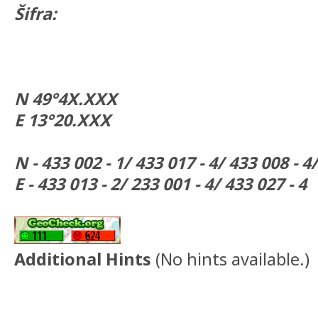
Šifra:
N 49°4X.XXX
E 13°20.XXX
N - 433 002 - 1/ 433 017 - 4/ 433 008 - 4/
E - 433 013 - 2/ 233 001 - 4/ 433 027 - 4
Additional Hints
(
No hints available.
)