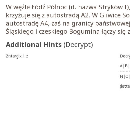
W węźle Łódź Północ (d. nazwa Stryków I),
krzyżuje się z autostradą A2. W Gliwice S
autostradę A4, zaś na granicy państwowej
Śląskiego i czeskiego Bogumina łączy się 
Additional Hints
(
Decrypt
)
Zntarglx 1 z
Decr
A|B|
-------
N|O
(lett