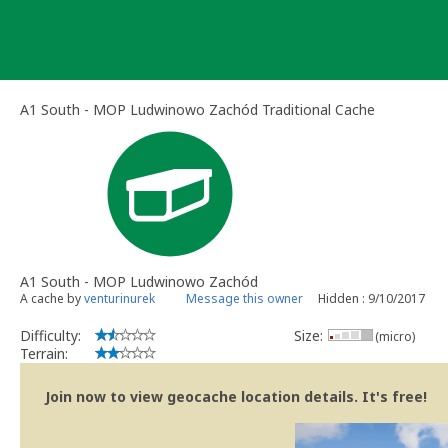
Skip
to
content
A1 South - MOP Ludwinowo Zachód Traditional Cache
A1 South - MOP Ludwinowo Zachód
A cache by
venturinurek
Message this owner
Hidden : 9/10/2017
Difficulty:
Size:
(micro)
Terrain:
Join now to view geocache location details. It's free!