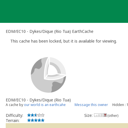
Skip
to
content
EDM/EC10 - Dykes/Dique (Rio Tua) EarthCache
This cache has been locked, but it is available for viewing.
EDM/EC10 - Dykes/Dique (Rio Tua)
A cache by
our world is an earthcahe
Message this owner
Hidden : 
Difficulty:
Size:
(other)
Terrain: