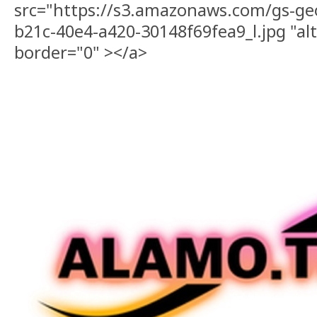
src="https://s3.amazonaws.com/gs-ge
b21c-40e4-a420-30148f69fea9_l.jpg "al
border="0" ></a>