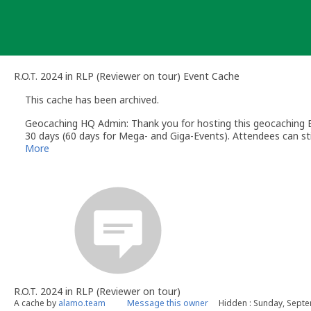
Skip
to
content
R.O.T. 2024 in RLP (Reviewer on tour) Event Cache
This cache has been archived.
Geocaching HQ Admin: Thank you for hosting this geocaching E
30 days (60 days for Mega- and Giga-Events). Attendees can stil
More
R.O.T. 2024 in RLP (Reviewer on tour)
A cache by
alamo.team
Message this owner
Hidden : Sunday, Sept