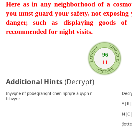
Here as in any neighborhood of a cosmopo
you must guard your safety, not exposing y
danger, such as displaying goods of h
recommended for night visits.
Additional Hints
(
Decrypt
)
Inyvqne nf pbbeqranqnf cnen nprqre à qvpn r
Decr
fcbvyre
A|B|
-------
N|O
(lett