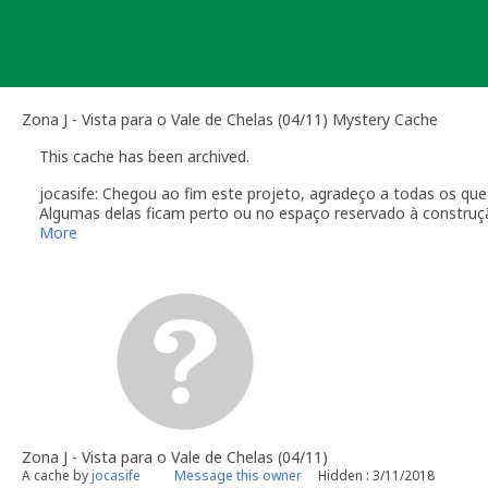
Skip
to
content
Zona J - Vista para o Vale de Chelas (04/11) Mystery Cache
This cache has been archived.
jocasife: Chegou ao fim este projeto, agradeço a todas os que
Algumas delas ficam perto ou no espaço reservado à construç
coisas teriam de ser mudadas, por outro lado quando fui faz
More
correspondentes, decidi que era tempo de disponibilizar o esp
Obrigado
Zona J - Vista para o Vale de Chelas (04/11)
A cache by
jocasife
Message this owner
Hidden : 3/11/2018