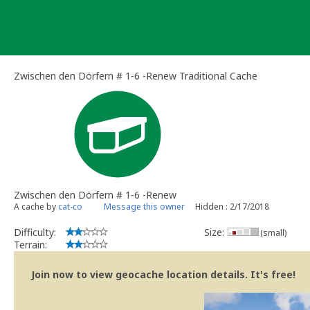
Skip
to
content
Zwischen den Dörfern # 1-6 -Renew Traditional Cache
Zwischen den Dörfern # 1-6 -Renew
A cache by
cat-co
Message this owner
Hidden : 2/17/2018
Difficulty:
Size:
(small)
Terrain:
Join now to view geocache location details. It's free!