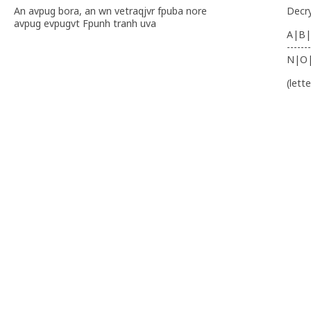
An avpug bora, an wn vetraqjvr fpuba nore
Decr
avpug evpugvt Fpunh tranh uva
A|B|
-------
N|O
(lett