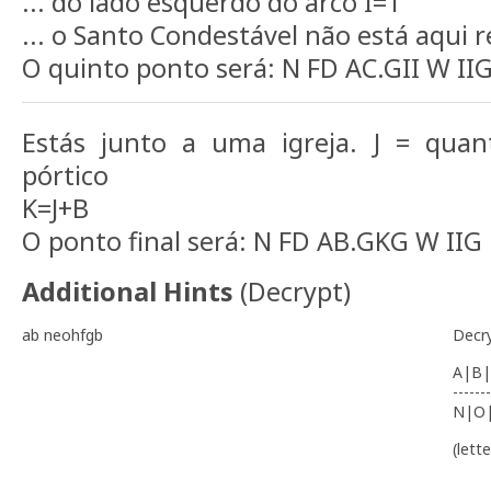
... do lado esquerdo do arco I=1
... o Santo Condestável não está aqui 
O quinto ponto será: N FD AC.GII W IIG
Estás junto a uma igreja. J = quan
pórtico
K=J+B
O ponto final será: N FD AB.GKG W IIG
Additional Hints
(
Decrypt
)
ab neohfgb
Decr
A|B|
-------
N|O
(lett