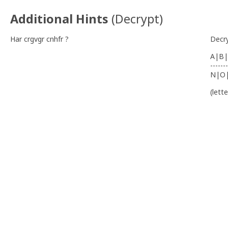
Additional Hints
(
Decrypt
)
Har crgvgr cnhfr ?
Decr
A|B|
-------
N|O
(lett