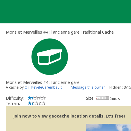
Skip
to
content
Mons et Merveilles #4 : l'ancienne gare Traditional Cache
Mons et Merveilles #4 : l'ancienne gare
A cache by
OT_PévèleCarembault
Message this owner
Hidden : 3/1
Difficulty:
Size:
(micro)
Terrain:
Join now to view geocache location details. It's free!