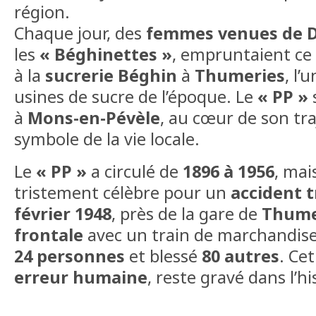
région.
Chaque jour, des
femmes venues de 
les
« Béghinettes »
, empruntaient ce 
à la
sucrerie Béghin
à
Thumeries
, l’
usines de sucre de l’époque. Le
« PP »
à
Mons-en-Pévèle
, au cœur de son tr
symbole de la vie locale.
Le
« PP »
a circulé de
1896 à 1956
, mais
tristement célèbre pour un
accident 
février 1948
, près de la gare de
Thume
frontale
avec un train de marchandise
24 personnes
et blessé
80 autres
. Ce
erreur humaine
, reste gravé dans l’hi