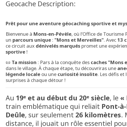
Geocache Description:
Prêt pour une aventure géocaching sportive et mys
Bienvenue à
Mons-en-Pévèle
, où l’Office de Tourisme
un
parcours unique
:
"Mons et Merveilles"
. Avec
13 
ce circuit aux
dénivelés marqués
promet une expérienc
sportive
!
📜
Ta mission
: Pars à la conquête des
caches "Mons e
dans le village. À chaque étape, tu découvriras une
ane
légende locale
ou une
curiosité insolite
. Les défis e
surprises à chaque détour !
Au
19ᵉ et au début du 20ᵉ siècle
, le
« 
train emblématique qui reliait
Pont-à
Deûle
, sur seulement
26 kilomètres
.
distance, il jouait un rôle essentiel pou