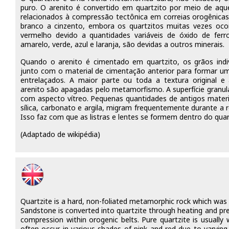
puro. O arenito é convertido em quartzito por meio de aq
relacionados à compressão tectônica em correias orogênicas
branco a cinzento, embora os quartzitos muitas vezes oc
vermelho devido a quantidades variáveis ​​de óxido de fer
amarelo, verde, azul e laranja, são devidas a outros minerais.
Quando o arenito é cimentado em quartzito, os grãos indiv
junto com o material de cimentação anterior para formar um
entrelaçados. A maior parte ou toda a textura original e
arenito são apagadas pelo metamorfismo. A superfície granul
com aspecto vítreo. Pequenas quantidades de antigos materia
sílica, carbonato e argila, migram frequentemente durante a 
Isso faz com que as listras e lentes se formem dentro do quar
(Adaptado de wikipédia)
Quartzite is a hard, non-foliated metamorphic rock which was 
Sandstone is converted into quartzite through heating and pre
compression within orogenic belts. Pure quartzite is usually 
often occur in various shades of pink and red due to varyin