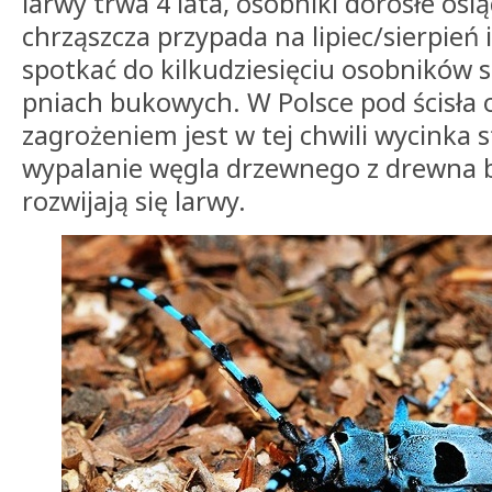
larwy trwa 4 lata, osobniki dorosłe osi
chrząszcza przypada na lipiec/sierpień
spotkać do kilkudziesięciu osobników 
pniach bukowych. W Polsce pod ścisła
zagrożeniem jest w tej chwili wycinka
wypalanie węgla drzewnego z drewna
rozwijają się larwy.