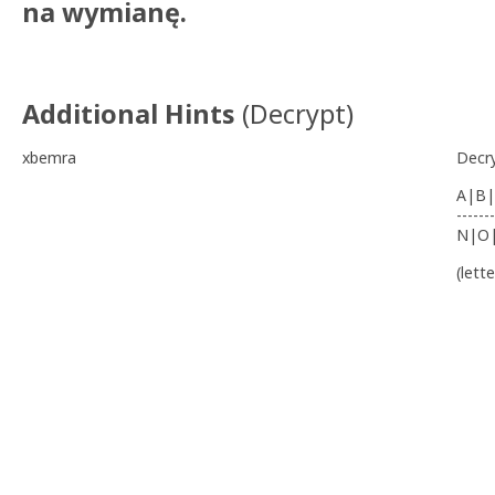
na wymianę.
Additional Hints
(
Decrypt
)
xbemra
Decr
A|B|
-------
N|O
(lett