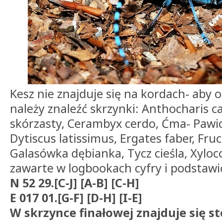
Kesz nie znajduje się na kordach- aby 
należy znaleźć skrzynki: Anthocharis 
skórzasty, Cerambyx cerdo, Ćma- Pawi
Dytiscus latissimus, Ergates faber, Fru
Galasówka dębianka, Tycz cieśla, Xyloco
zawarte w logbookach cyfry i podstawi
N 52 29.[C-J] [A-B] [C-H]
E 017 01.[G-F] [D-H] [I-E]
W skrzynce finałowej znajduje się st