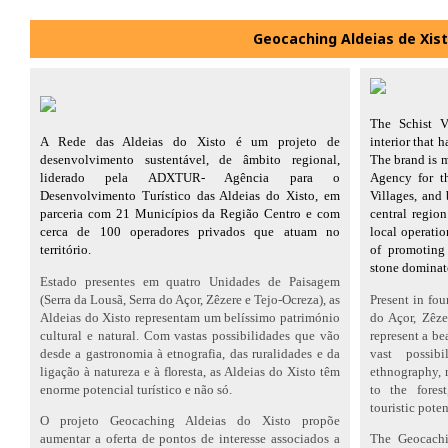
Geocaching Aldeias de Xis
The Schist Vi
A Rede das Aldeias do Xisto é um projeto de
interior that 
desenvolvimento sustentável, de âmbito regional,
The brand is 
liderado pela ADXTUR- Agência para o
Agency for th
Desenvolvimento Turístico das Aldeias do Xisto, em
Villages, and 
parceria com 21 Municípios da Região Centro e com
central regio
cerca de 100 operadores privados que atuam no
local operati
território.
of promoting 
stone dominat
Estado presentes em quatro Unidades de Paisagem
(Serra da Lousã, Serra do Açor, Zêzere e Tejo-Ocreza), as
Present in fou
Aldeias do Xisto representam um belíssimo património
do Açor, Zêze
cultural e natural. Com vastas possibilidades que vão
represent a be
desde a gastronomia à etnografia, das ruralidades e da
vast possib
ligação à natureza e à floresta, as Aldeias do Xisto têm
ethnography, r
enorme potencial turístico e não só.
to the fores
touristic pote
O projeto Geocaching Aldeias do Xisto propõe
aumentar a oferta de pontos de interesse associados a
The Geocachin