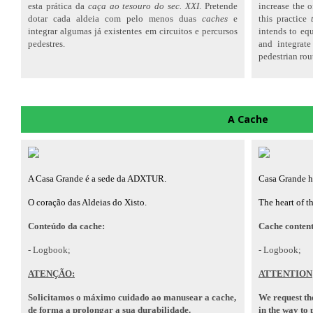
esta prática da
caça ao tesouro do sec. XXI
. Pretende
increase the o
dotar cada aldeia com pelo menos duas
caches
e
this practice
integrar algumas já existentes em circuitos e percursos
intends to equ
pedestres.
and integrate
pedestrian rou
A Cache
A Casa Grande é a sede da ADXTUR.
Casa Grande 
O coração das Aldeias do Xisto.
The heart of th
Conteúdo da cache:
Cache content
- Logbook;
- Logbook;
ATENÇÃO:
ATTENTION
Solicitamos o máximo cuidado ao manusear a cache,
We request th
de forma a prolongar a sua durabilidade.
in the way to 