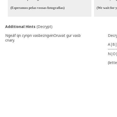
(Esperamos pelas vossas fotografias)
(We wait for 
Additional Hints
(
Decrypt
)
Ngeáf qn cynpn vasbezngvinOruvat gur vasb
Decr
cnary.
A|B|
-------
N|O
(lett