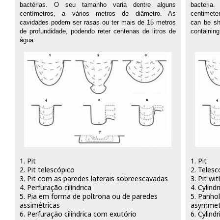
bactérias. O seu tamanho varia dentre alguns
bacteria
centímetros, a vários metros de diâmetro. As
centimete
cavidades podem ser rasas ou ter mais de 15 metros
can be sh
de profundidade, podendo reter centenas de litros de
containing
água.
1. Pit
1. Pit
2. Pit telescópico
2. Telesc
3. Pit com as paredes laterais sobreescavadas
3. Pit wi
4. Perfuração cilíndrica
4. Cylindri
5. Pia em forma de poltrona ou de paredes
5. Panhol
assimétricas
asymmetr
6. Perfuração cilíndrica com exutório
6. Cylindr