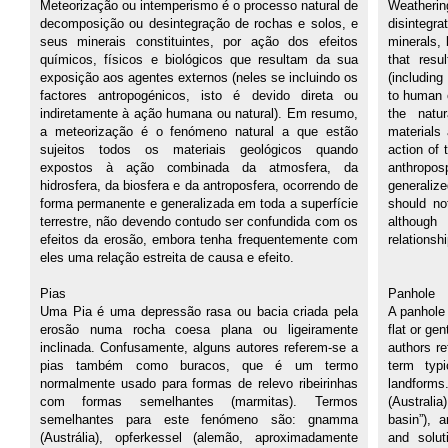
Meteorização ou intemperismo é o processo natural de
Weathering
decomposição ou desintegração de rochas e solos, e
disintegra
seus minerais constituintes, por ação dos efeitos
minerals, 
químicos, físicos e biológicos que resultam da sua
that resu
exposição aos agentes externos (neles se incluindo os
(including
factores antropogénicos, isto é devido direta ou
to human o
indiretamente à ação humana ou natural). Em resumo,
the natu
a meteorização é o fenómeno natural a que estão
materials
sujeitos todos os materiais geológicos quando
action of
expostos à ação combinada da atmosfera, da
anthropo
hidrosfera, da biosfera e da antroposfera, ocorrendo de
generalize
forma permanente e generalizada em toda a superfície
should no
terrestre, não devendo contudo ser confundida com os
although
efeitos da erosão, embora tenha frequentemente com
relationsh
eles uma relação estreita de causa e efeito.
Pias
Panhole
Uma Pia é uma depressão rasa ou bacia criada pela
A panhole 
erosão numa rocha coesa plana ou ligeiramente
flat or ge
inclinada. Confusamente, alguns autores referem-se a
authors re
pias também como buracos, que é um termo
term typi
normalmente usado para formas de relevo ribeirinhas
landforms
com formas semelhantes (marmitas). Termos
(Australia
semelhantes para este fenómeno são: gnamma
basin”), 
(Austrália), opferkessel (alemão, aproximadamente
and solu