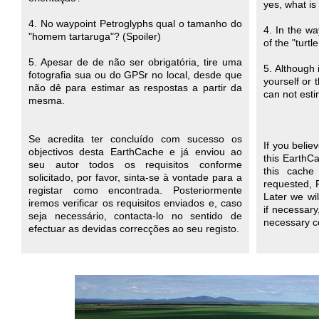
yes, what is
4. No waypoint Petroglyphs qual o tamanho do
4. In the wa
"homem tartaruga"? (Spoiler)
of the "turtl
5. Apesar de de não ser obrigatória, tire uma
5. Although 
fotografia sua ou do GPSr no local, desde que
yourself or 
não dê para estimar as respostas a partir da
can not esti
mesma.
Se acredita ter concluído com sucesso os
If you beli
objectivos desta EarthCache e já enviou ao
this EarthC
seu autor todos os requisitos conforme
this cache
solicitado, por favor, sinta-se à vontade para a
requested, P
registar como encontrada. Posteriormente
Later we wil
iremos verificar os requisitos enviados e, caso
if necessar
seja necessário, contacta-lo no sentido de
necessary co
efectuar as devidas correcções ao seu registo.