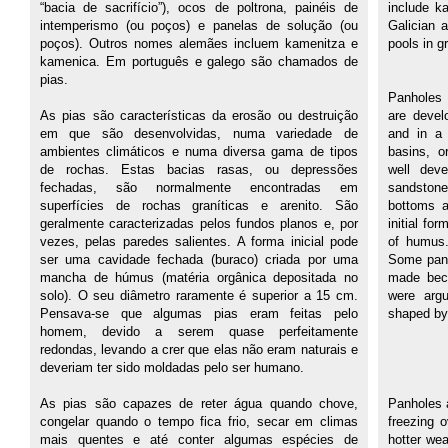
“bacia de sacrifício”), ocos de poltrona, painéis de
include k
intemperismo (ou poços) e panelas de solução (ou
Galician 
poços). Outros nomes alemães incluem kamenitza e
pools in g
kamenica. Em português e galego são chamados de
pias.
Panholes a
As pias são características da erosão ou destruição
are devel
em que são desenvolvidas, numa variedade de
and in a 
ambientes climáticos e numa diversa gama de tipos
basins, o
de rochas. Estas bacias rasas, ou depressões
well deve
fechadas, são normalmente encontradas em
sandstone
superfícies de rochas graníticas e arenito. São
bottoms 
geralmente caracterizadas pelos fundos planos e, por
initial fo
vezes, pelas paredes salientes. A forma inicial pode
of humus.
ser uma cavidade fechada (buraco) criada por uma
Some panh
mancha de húmus (matéria orgânica depositada no
made beca
solo). O seu diâmetro raramente é superior a 15 cm.
were arg
Pensava-se que algumas pias eram feitas pelo
shaped b
homem, devido a serem quase perfeitamente
redondas, levando a crer que elas não eram naturais e
deveriam ter sido moldadas pelo ser humano.
As pias são capazes de reter água quando chove,
Panholes a
congelar quando o tempo fica frio, secar em climas
freezing 
mais quentes e até conter algumas espécies de
hotter we