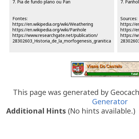
7. Pia de fundo plano ou Pan
7. Panho
Fontes:
Sources:
https://en.wikipedia.org/wiki/Weathering
https://e
https://en.wikipedia.org/wiki/Panhole
https://e
https://www.researchgate.net/publication/
https://
28302603_Historia_de_la_morfogenesis_granitica
28302603
This page was generated by Geocac
Generator
Additional Hints
(
No hints available.
)