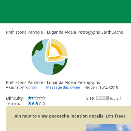
Skip
to
content
Prehistoric Panhole - Lugar da Aldeia Petroglyphs EarthCache
Prehistoric Panhole - Lugar da Aldeia Petroglyphs
A cache by
rouroni
Message this owner
Hidden : 10/25/2018
Difficulty:
Size:
(other)
Terrain:
Join now to view geocache location details. It's free!