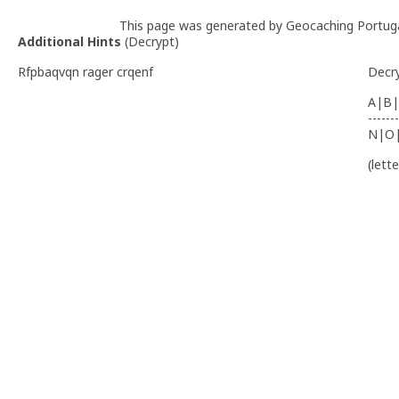
This page was generated by Geocaching Portug
Additional Hints
(
Decrypt
)
Rfpbaqvqn rager crqenf
Decr
A|B|
-------
N|O
(lett