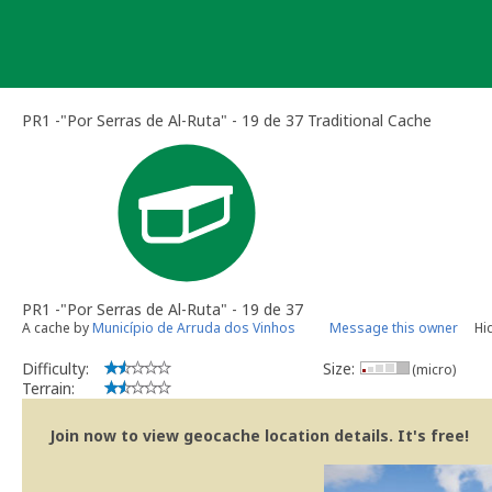
Skip
to
content
PR1 -"Por Serras de Al-Ruta" - 19 de 37 Traditional Cache
PR1 -"Por Serras de Al-Ruta" - 19 de 37
A cache by
Município de Arruda dos Vinhos
Message this owner
Hi
Difficulty:
Size:
(micro)
Terrain:
Join now to view geocache location details. It's free!