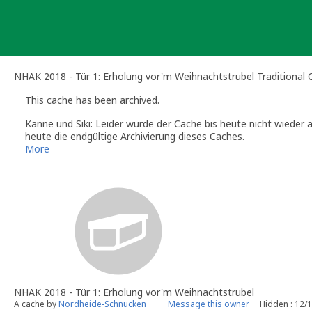
Skip
to
content
NHAK 2018 - Tür 1: Erholung vor'm Weihnachtstrubel Traditional
This cache has been archived.
Kanne und Siki: Leider wurde der Cache bis heute nicht wieder 
heute die endgültige Archivierung dieses Caches.
Wenn du an dieser Stelle wieder einen Cache platzieren möchtes
More
Gruß,
Sanne
Kanne und Siki
(Official Geocaching.com Volunteer Reviewer)
Die Info-Seiten der deutschsprachigen Reviewer:
http://www.gc
NHAK 2018 - Tür 1: Erholung vor'm Weihnachtstrubel
A cache by
Nordheide-Schnucken
Message this owner
Hidden : 12/