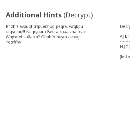
Additional Hints
(
Decrypt
)
Rf zhff avpugf trfpuenhog jreqra, wrqbpu
Decr
ragsreag!!! Na jrypura Begra xnaa zna frvar
A|B|
Wnpxr nhsuäatra? Obahfmnuyra avpug
-------
iretrffra!
N|O
(lett