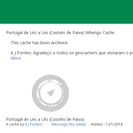
Skip
to
content
Portugal de Lés a Lés (Castelo de Paiva) Wherigo Cache
This cache has been archived.
A J Pombo: Agradeço a todos os geocachers que visitaram o po
More
Portugal de Lés a Lés (Castelo de Paiva)
A cache by
A J Pombo
Message this owner
Hidden : 12/1/2018