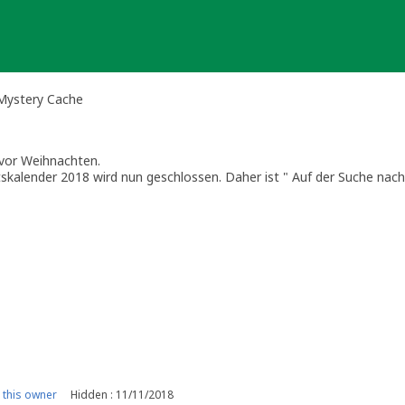
Mystery Cache
vor Weihnachten.
tskalender 2018 wird nun geschlossen. Daher ist " Auf der Suche na
 entfernt.
hönen Sommer!
ches kein Geocaching. Achtet die Natur und die Umgebung. Erst sc
this owner
Hidden : 11/11/2018