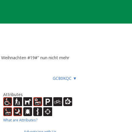
ch Weihnachten #19#" nun nicht mehr
GC80KQC
▼
hauen, dann buddeln und hinterher
Attributes
What are Attributes?
Advertising with Us