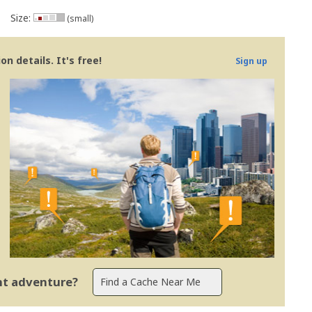
Size:
(small)
n details. It's free!
Sign up
ent adventure?