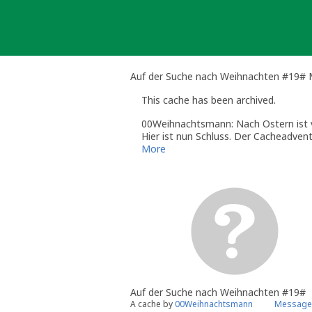
Skip
to
content
Auf der Suche nach Weihnachten #19# 
This cache has been archived.
00Weihnachtsmann: Nach Ostern ist 
Hier ist nun Schluss. Der Cacheadven
findbar, denn der Cachebehälter wurde
More
Ich wünsche allen Cachern einen sc
Und immer schön daran denken:
Ohne Owner keine Caches und ohne Ca
nicht besser verstecken.
Bis bald im Wald
00Weihnachtsmann
Auf der Suche nach Weihnachten #19#
A cache by
00Weihnachtsmann
Message 