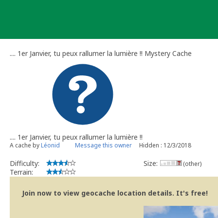
Skip
to
content
.... 1er Janvier, tu peux rallumer la lumière !! Mystery Cache
.... 1er Janvier, tu peux rallumer la lumière !!
A cache by
Léonid
Message this owner
Hidden : 12/3/2018
Difficulty:
Size:
(other)
Terrain:
Join now to view geocache location details. It's free!