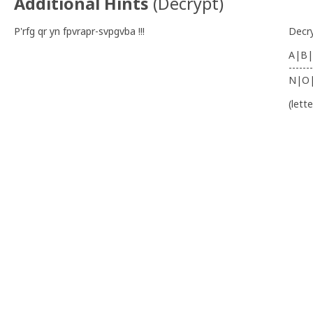
Additional Hints
(
Decrypt
)
P'rfg qr yn fpvrapr-svpgvba !!!
Decr
A|B|
-------
N|O
(lett