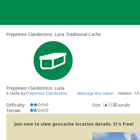
Skip
to
content
Prepirineo Clandestino: Luna Traditional Cache
Prepirineo Clandestino: Luna
A cache by
Prepirineo Clandestino
Message this owner
Hidden : 1/
Difficulty:
Size:
(small)
Terrain:
Join now to view geocache location details. It's free!