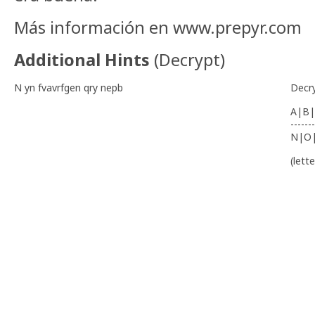
Más información en www.prepyr.com
Additional Hints
(
Decrypt
)
N yn fvavrfgen qry nepb
Decr
A|B|
-------
N|O
(lett