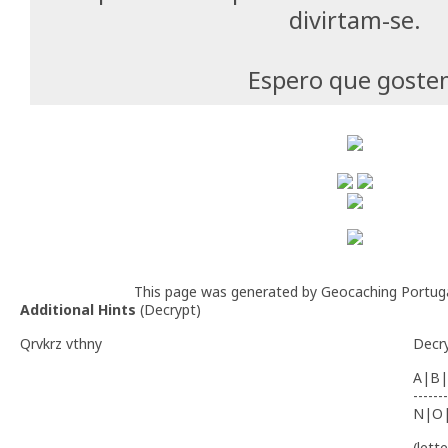
divirtam-se.
Espero que gost
This page was generated by Geocaching Portug
Additional Hints
(
Decrypt
)
Qrvkrz vthny
Decr
A|B|
-------
N|O
(lett