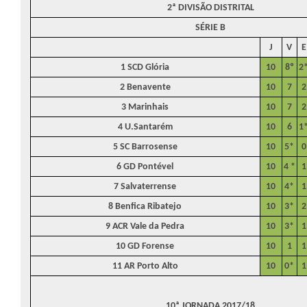
2ª DIVISÃO DISTRITAL
SÉRIE B
J
V
E
·
1 SCD Glória
10
8º
2
2 Benavente
10
7
2
3 Marinhais
10
7
2
4 U.Santarém
10
6
1
5 SC Barrosense
10
5*
0
6 GD Pontével
10
4 *
1
7 Salvaterrense
10
4*
1
8 Benfica Ribatejo
10
3*
2
9 ACR Vale da Pedra
10
3*
1
10 GD Forense
10
1
1
11 AR Porto Alto
10
0*
1
10ª JORNADA 2017/18