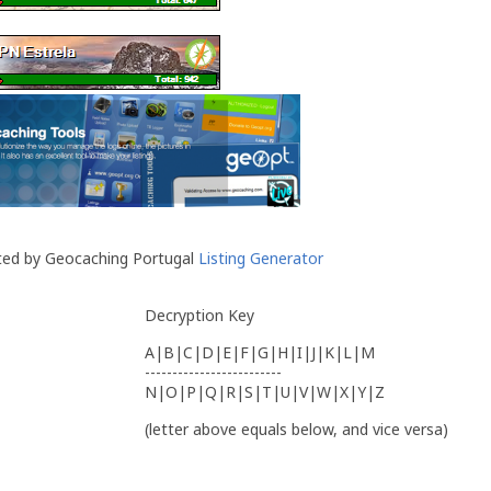
ted by Geocaching Portugal
Listing Generator
Decryption Key
A|B|C|D|E|F|G|H|I|J|K|L|M
-------------------------
N|O|P|Q|R|S|T|U|V|W|X|Y|Z
(letter above equals below, and vice versa)