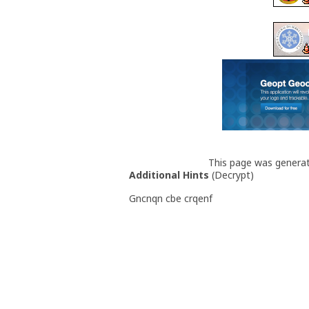
This page was genera
Additional Hints
(
Decrypt
)
Gncnqn cbe crqenf