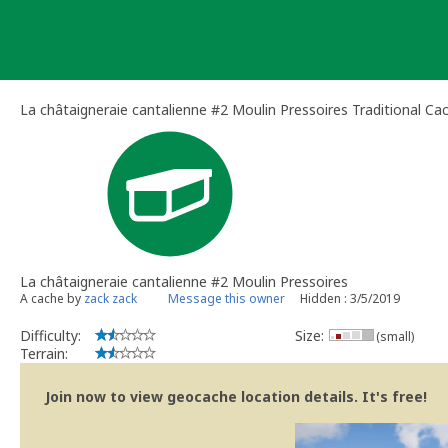
Skip
to
content
La châtaigneraie cantalienne #2 Moulin Pressoires Traditional Ca
La châtaigneraie cantalienne #2 Moulin Pressoires
A cache by
zack zack
Message this owner
Hidden : 3/5/2019
Difficulty:
Size:
(small)
Terrain:
Join now to view geocache location details. It's free!