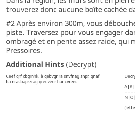
Dans la région, les murs sont en pierre
trouverez donc aucune boîte cachée d
#2 Après environ 300m, vous débouche
piste. Traversez pour vous engager dan
ombragé et en pente assez raide, qui
Pressoires.
Additional Hints
(
Decrypt
)
Ceèf qrf cbgrnhk, à qebvgr ra snvfnag snpr, qnaf
Decr
ha erasbaprzrag qreevèer har cvreer.
A|B|
-------
N|O
(lett