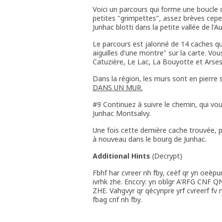
Voici un parcours qui forme une boucle 
petites "grimpettes", assez brèves cepend
Junhac blotti dans la petite vallée de l'
Le parcours est jalonné de 14 caches qu
aiguilles d'une montre" sur la carte. Vo
Catuzière, Le Lac, La Bouyotte et Arses
Dans la région, les murs sont en pierre
DANS UN MUR.
#9 Continuez à suivre le chemin, qui vo
Junhac Montsalvy.
Une fois cette dernière cache trouvée, 
à nouveau dans le bourg de Junhac.
Additional Hints
(
Decrypt
)
Fbhf har cvreer nh fby, ceèf qr yn oeèpu
ivrhk zhe. Enccry: yn obîgr A'RFG CNF Q
ZHE. Vahgvyr qr qécynpre yrf cvreerf fv r
fbag cnf nh fby.