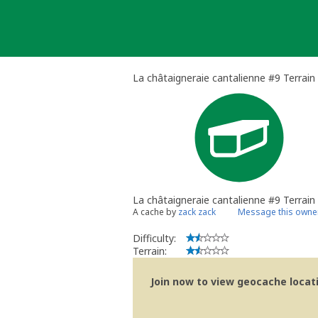
Skip
to
content
La châtaigneraie cantalienne #9 Terrain
La châtaigneraie cantalienne #9 Terrain
A cache by
zack zack
Message this owne
Difficulty:
Terrain:
Join now to view geocache locatio