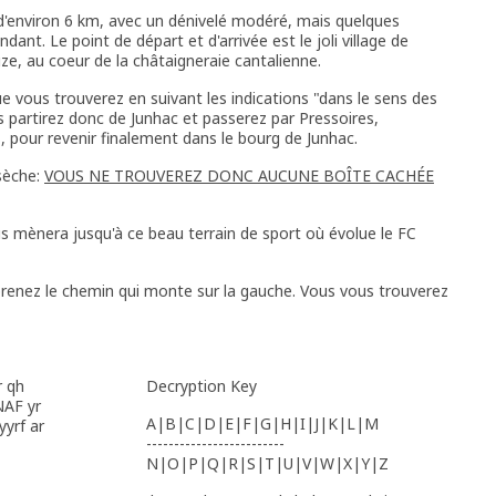
d'environ 6 km, avec un dénivelé modéré, mais quelques
ant. Le point de départ et d'arrivée est le joli village de
Auze, au coeur de la châtaigneraie cantalienne.
e vous trouverez en suivant les indications "dans le sens des
us partirez donc de Junhac et passerez par Pressoires,
, pour revenir finalement dans le bourg de Junhac.
 sèche:
VOUS NE TROUVEREZ DONC AUCUNE BOÎTE CACHÉE
us mènera jusqu'à ce beau terrain de sport où évolue le FC
prenez le chemin qui monte sur la gauche. Vous vous trouverez
r qh
Decryption Key
NAF yr
A|B|C|D|E|F|G|H|I|J|K|L|M
yyrf ar
-------------------------
N|O|P|Q|R|S|T|U|V|W|X|Y|Z