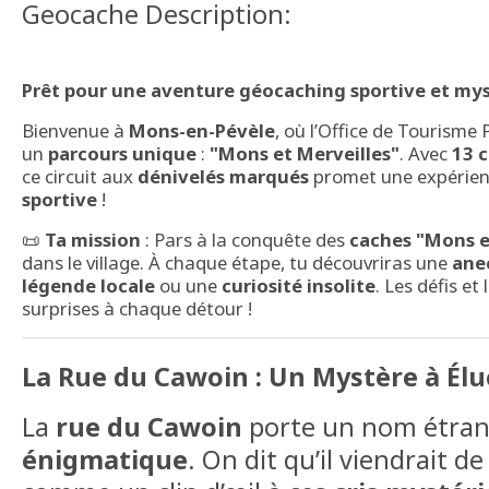
Geocache Description:
Prêt pour une aventure géocaching sportive et mys
Bienvenue à
Mons-en-Pévèle
, où l’Office de Tourisme
un
parcours unique
:
"Mons et Merveilles"
. Avec
13 
ce circuit aux
dénivelés marqués
promet une expérienc
sportive
!
📜
Ta mission
: Pars à la conquête des
caches "Mons e
dans le village. À chaque étape, tu découvriras une
ane
légende locale
ou une
curiosité insolite
. Les défis e
surprises à chaque détour !
La Rue du Cawoin : Un Mystère à Élu
La
rue du Cawoin
porte un nom étran
énigmatique
. On dit qu’il viendrait d