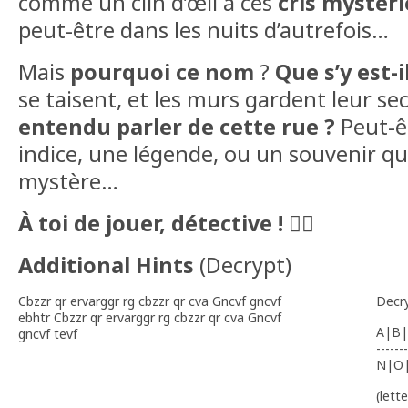
comme un clin d’œil à ces
cris mystér
peut-être dans les nuits d’autrefois…
Mais
pourquoi ce nom
?
Que s’y est-i
se taisent, et les murs gardent leur se
entendu parler de cette rue ?
Peut-ê
indice, une légende, ou un souvenir qu
mystère…
À toi de jouer, détective !
🕵️‍♂️
Additional Hints
(
Decrypt
)
Cbzzr qr ervarggr rg cbzzr qr cva Gncvf gncvf
Decr
ebhtr Cbzzr qr ervarggr rg cbzzr qr cva Gncvf
A|B|
gncvf tevf
-------
N|O
(lett