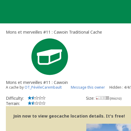
Skip
to
content
Mons et merveilles #11 : Cawoin Traditional Cache
Mons et merveilles #11 : Cawoin
A cache by
OT_PévèleCarembault
Message this owner
Hidden : 4/4
Difficulty:
Size:
(micro)
Terrain:
Join now to view geocache location details. It's free!