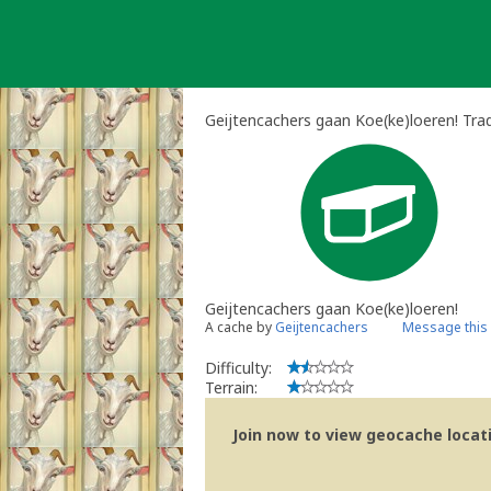
Skip
to
content
Geijtencachers gaan Koe(ke)loeren! Trad
Geijtencachers gaan Koe(ke)loeren!
A cache by
Geijtencachers
Message this
Difficulty:
Terrain:
Join now to view geocache locatio