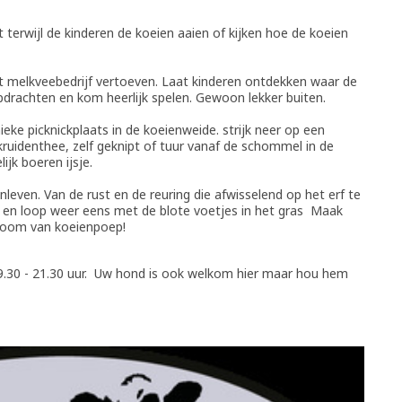
 terwijl de kinderen de koeien aaien of kijken hoe de koeien
t melkveebedrijf vertoeven. Laat kinderen ontdekken waar de
rachten en kom heerlijk spelen. Gewoon lekker buiten.
eke picknickplaats in de koeienweide. strijk neer op een
kruidenthee, zelf geknipt of tuur vanaf de schommel in de
ijk boeren ijsje.
even. Van de rust en de reuring die afwisselend op het erf te
it en loop weer eens met de blote voetjes in het gras Maak
troom van koeienpoep!
9.30 - 21.30 uur. Uw hond is ook welkom hier maar hou hem