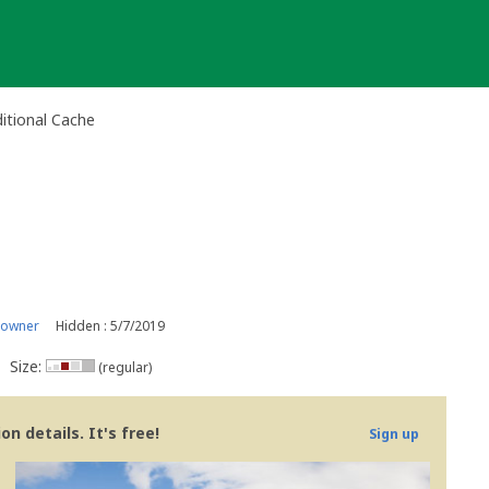
itional Cache
 owner
Hidden : 5/7/2019
Size:
(regular)
n details. It's free!
Sign up