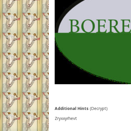
Additional Hints
(
Decrypt
)
Zryxxyrhevt