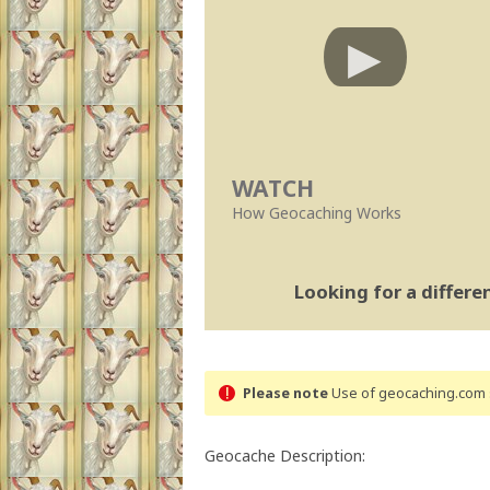
WATCH
How Geocaching Works
Looking for a differ
Please note
Use of geocaching.com s
Geocache Description: