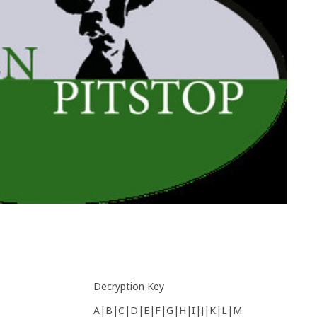
Decryption Key
A|B|C|D|E|F|G|H|I|J|K|L|M