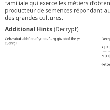
familiale qui exerce les métiers d’obte
producteur de semences répondant au
des grandes cultures.
Additional Hints
(
Decrypt
)
Cebzrabaf-abhf qnaf yr obvf... rg gbzobaf fhe yr
Decr
cvdhrg !
A|B|
-------
N|O
(lett