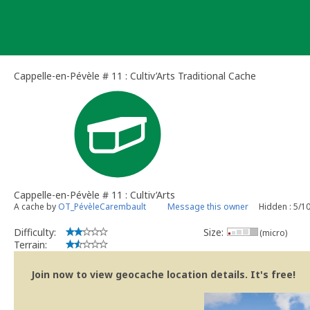
Skip
to
content
Cappelle-en-Pévèle # 11 : Cultiv’Arts Traditional Cache
Cappelle-en-Pévèle # 11 : Cultiv’Arts
A cache by
OT_PévèleCarembault
Message this owner
Hidden : 5/1
Difficulty:
Size:
(micro)
Terrain:
Join now to view geocache location details. It's free!