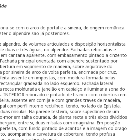
úde
oria-se com o arco do portal e a sineira, de origem românica.
ter o alpendre são já posteriores.
 alpendre, de volumes articulados e disposição horizontalista
de duas e três águas, no alpendre. Fachadas rebocadas e
al, em cantaria aparente, com embasamento pintado a cinzento
. Fachada principal orientada com alpendre sustentado por
obertura em vigamento de madeira, sobre arquitrave do
or sineira de arco de volta perfeita, encimada por cruz,
erfeita assente em impostas, com moldura formada pelas
rectangular gradeada no lado esquerdo. Fachada lateral
a recta moldurada e janelão em capialço a iluminar a zona do
gas. INTERIOR rebocado e pintado de branco com cobertura em
eira, assente em cornija e com grandes traves de madeira,
l com perfil interno rectilíneo, tendo, no lado da Epístola,
, duas mísulas. Na parede testeira, sobre supedâneo de um
o-mor em talha dourada, de planta recta e três eixos divididos
lbergam, entre si, duas mísulas com imaginária. Em posição
a perfeita, com fundo pintado de acantos e a imagem do orago
to, acompanha a curvatura da cobertura, tendo profusa
as, parras e cachos de uvas.