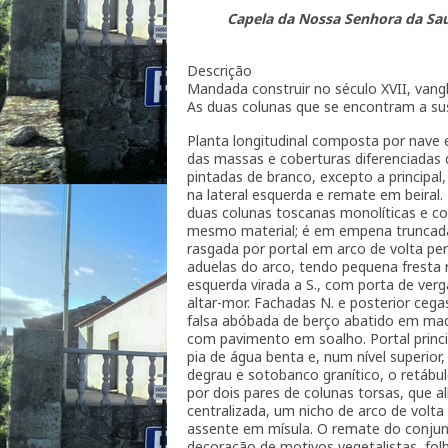
Capela da Nossa Senhora da Sa
Descrição
Mandada construir no século XVII, vangl
As duas colunas que se encontram a sus
Planta longitudinal composta por nave e
das massas e coberturas diferenciadas 
pintadas de branco, excepto a princip
na lateral esquerda e remate em beiral
duas colunas toscanas monolíticas e c
mesmo material; é em empena truncada p
rasgada por portal em arco de volta p
aduelas do arco, tendo pequena fresta 
esquerda virada a S., com porta de verg
altar-mor. Fachadas N. e posterior ce
falsa abóbada de berço abatido em mad
com pavimento em soalho. Portal principa
pia de água benta e, num nível superior
degrau e sotobanco granítico, o retábul
por dois pares de colunas torsas, que a
centralizada, um nicho de arco de volt
assente em mísula. O remate do conjun
decoração de motivos vegetalistas, folh