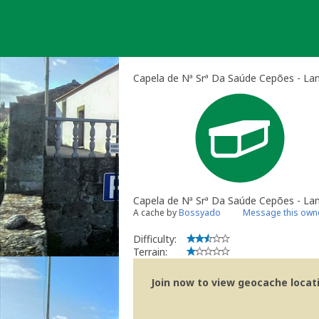
Skip
to
content
Capela de Nª Srª Da Saúde Cepões - La
Capela de Nª Srª Da Saúde Cepões - L
A cache by
Bossyado
Message this own
Difficulty:
Terrain:
Join now to view geocache locatio