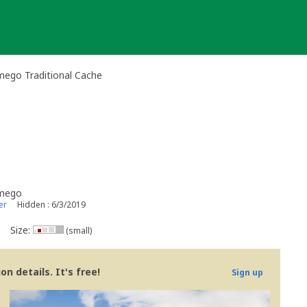
mego Traditional Cache
amego
er
Hidden : 6/3/2019
Size:
(small)
n details. It's free!
Sign up