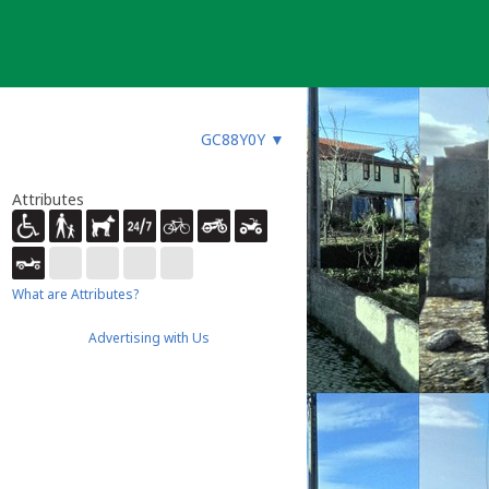
GC88Y0Y
▼
Attributes
What are Attributes?
Advertising with Us