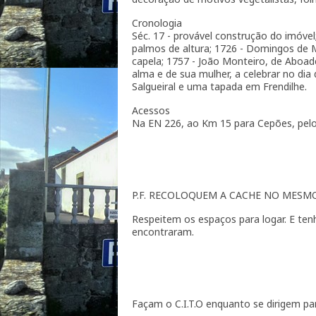
Cronologia
Séc. 17 - provável construção do imóve
palmos de altura; 1726 - Domingos de M
capela; 1757 - João Monteiro, de Aboade
alma e de sua mulher, a celebrar no dia
Salgueiral e uma tapada em Frendilhe.
Acessos
Na EN 226, ao Km 15 para Cepões, pelo
P.F. RECOLOQUEM A CACHE NO MES
Respeitem os espaços para logar. E te
encontraram.
Façam o C.I.T.O enquanto se dirigem para