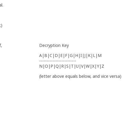
l.
;)
f,
Decryption Key
A|B|C|D|E|F|G|H|I|J|K|L|M
-------------------------
N|O|P|Q|R|S|T|U|V|W|X|Y|Z
(letter above equals below, and vice versa)