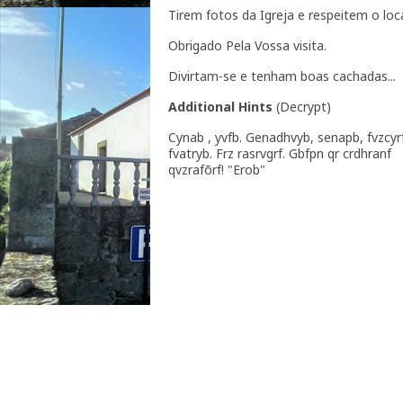
Tirem fotos da Igreja e respeitem o loca
Obrigado Pela Vossa visita.
Divirtam-se e tenham boas cachadas... 
Additional Hints
(
Decrypt
)
Cynab , yvfb. Genadhvyb, senapb, fvzcyr
fvatryb. Frz rasrvgrf. Gbfpn qr crdhranf
qvzrafõrf! "Erob"