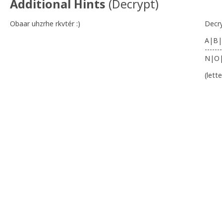
Additional Hints
(
Decrypt
)
Obaar uhzrhe rkvtér :)
Decr
A|B|
-------
N|O
(lett