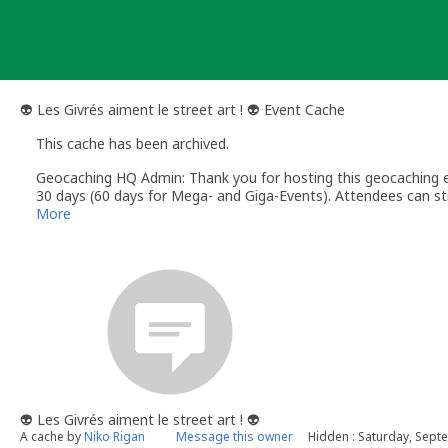
Skip
to
content
👽 Les Givrés aiment le street art ! 👽 Event Cache
This cache has been archived.
Geocaching HQ Admin: Thank you for hosting this geocaching e
30 days (60 days for Mega- and Giga-Events). Attendees can stil
More
👽 Les Givrés aiment le street art ! 👽
A cache by
Niko Rigan
Message this owner
Hidden : Saturday, Sept