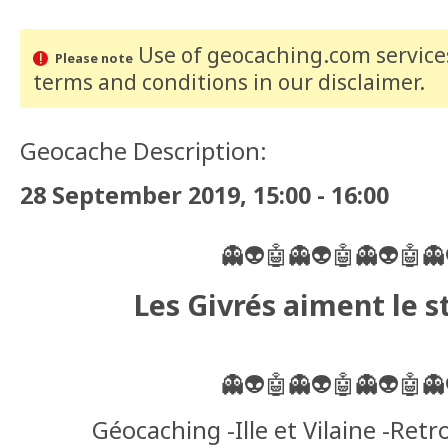
Use of geocaching.com services
Please note
terms and conditions
in our disclaimer
.
Geocache Description:
28 September 2019, 15:00 - 16:00
👻👽🤖👻👽🤖👻👽🤖👻
Les Givrés aiment le st
👻👽🤖👻👽🤖👻👽🤖👻
Géocaching -Ille et Vilaine -Retr