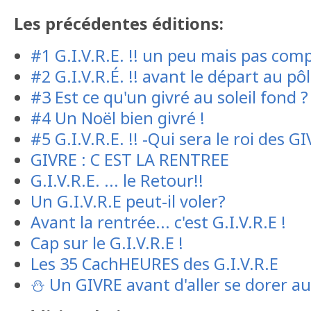
Les précédentes éditions:
#1 G.I.V.R.E. !! un peu mais pas co
#2 G.I.V.R.É. !! avant le départ au pô
#3 Est ce qu'un givré au soleil fond ?
#4 Un Noël bien givré !
#5 G.I.V.R.E. !! -Qui sera le roi des G
GIVRE : C EST LA RENTREE
G.I.V.R.E. ... le Retour!!
Un G.I.V.R.E peut-il voler?
Avant la rentrée... c'est G.I.V.R.E !
Cap sur le G.I.V.R.E !
Les 35 CachHEURES des G.I.V.R.E
⛄️ Un GIVRE avant d'aller se dorer au 