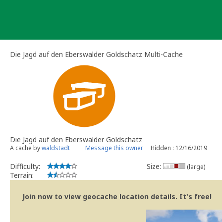
Skip
to
content
Die Jagd auf den Eberswalder Goldschatz Multi-Cache
Die Jagd auf den Eberswalder Goldschatz
A cache by
waldstadt
Message this owner
Hidden : 12/16/2019
Difficulty:
Size:
(large)
Terrain:
Join now to view geocache location details. It's free!