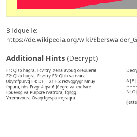
Bildquelle:
https://de.wikipedia.org/wiki/Eberswalder_
Additional Hints
(
Decrypt
)
F1: Qlzb hagra, Fcvrtry, Xena avpug oreüuera!
Decr
F2: Qlzb hagra, Fcvrtry F3: Qlzb va rvarz
A|B|
Ubymfpurvg F4: DF = 21 F5: rezvggrygr Mnuy
-------
fhpura, nhs Frvgr 4 qvr 6 Jöegre va xhefvire
N|O
Fpuevsg va Purpxre rvatrora, fgngg
Yrremrvpura Ovaqrfgevpu irejraqra
(lett