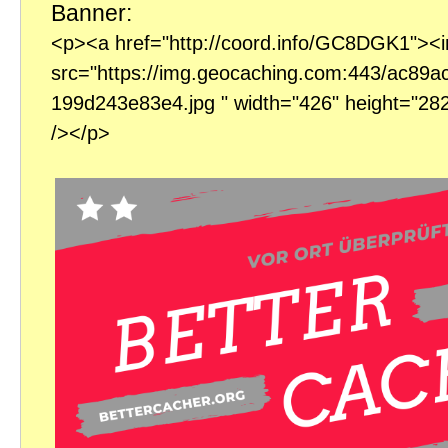
Banner:
<p><a href="http://coord.info/GC8DGK1"><
src="https://img.geocaching.com:443/ac89a
199d243e83e4.jpg " width="426" height="28
/></p>