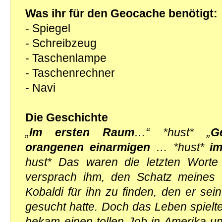
Was ihr für den Geocache benötigt:
- Spiegel
- Schreibzeug
- Taschenlampe
- Taschenrechner
- Navi
Die Geschichte
„
Im ersten Raum
…“ *hust* „
G
orangenen einarmigen
… *hust*
i
hust* Das waren die letzten Worte
versprach ihm, den Schatz meines 
Kobaldi für ihn zu finden, den er se
gesucht hatte. Doch das Leben spiel
bekam einen tollen Job in Amerika u